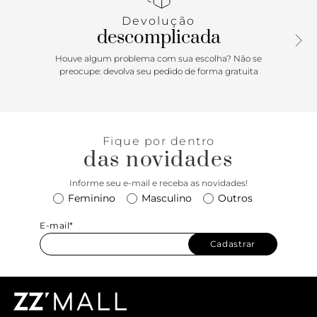
Devolução
descomplicada
Houve algum problema com sua escolha? Não se
preocupe: devolva seu pedido de forma gratuita
Fique por dentro
das novidades
Informe seu e-mail e receba as novidades!
Feminino
Masculino
Outros
E-mail*
Cadastrar