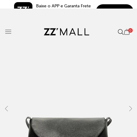
Baixe o APP e Garanta Frete 
BAIXAR
Grátis*
5.0
0