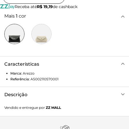
Receba até
R$ 19,19
de cashback
Mais
1
cor
Características
Marca:
Arezzo
Referência:
A5002110570001
Descrição
Bolsa Tiracolo Preta Média
Vendido e entregue por
ZZ MALL