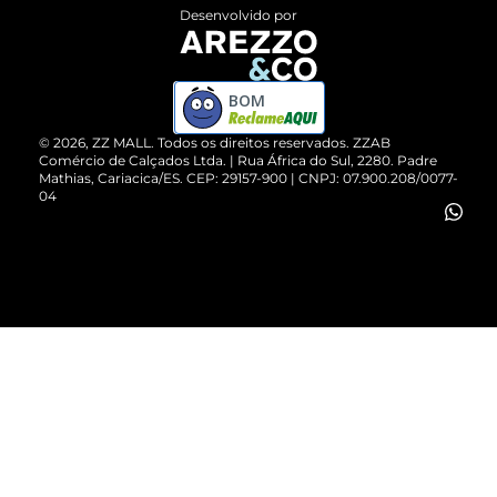
Entrega
ZZ Influ
Desenvolvido por
Devolução do Produto
ZZ MALL é confiável
Compre pelo WhatsApp
ZZPay
BOM
Cartão Presente
©
2026
, ZZ MALL. Todos os direitos reservados.
ZZAB
Comércio de Calçados Ltda. | Rua África do Sul, 2280. Padre
Mathias, Cariacica/ES. CEP: 29157-900 | CNPJ: 07.900.208/0077-
Vendas Corporativas
04