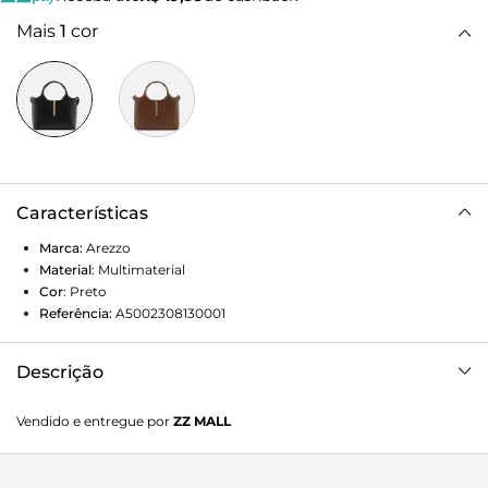
Mais
1
cor
Características
Marca:
Arezzo
Material
:
Multimaterial
Cor
:
Preto
Referência:
A5002308130001
Descrição
Bolsa tiracolo média preta. O acessório tem formato
Vendido e entregue por
ZZ MALL
estruturado e acabamento texturizado. Traz alça longa
regulável e alças de mão. Possui fecho superior em zíper
com puxador. Conta ainda com detalhe em metal frontal