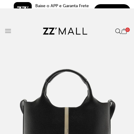
Baixe o APP e Garanta Frete 
BAIXAR
Grátis*
5.0
0