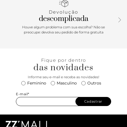
com o nome da marca.
Devolução
descomplicada
Houve algum problema com sua escolha? Não se
preocupe: devolva seu pedido de forma gratuita
Fique por dentro
das novidades
Informe seu e-mail e receba as novidades!
Feminino
Masculino
Outros
E-mail*
Cadastrar