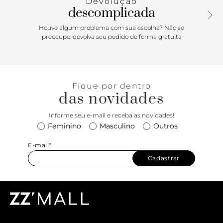
Devolução
descomplicada
Houve algum problema com sua escolha? Não se
preocupe: devolva seu pedido de forma gratuita
Fique por dentro
das novidades
Informe seu e-mail e receba as novidades!
Feminino
Masculino
Outros
E-mail*
Cadastrar