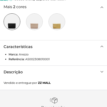
Mais
2
cores
Características
Marca:
Arezzo
Referência:
A5002308010001
Descrição
Bolsa tiracolo pequena de couro preta. O acessório tem
Vendido e entregue por
ZZ MALL
formato retangular e estruturado e laterais arredondadas.
Traz alça tiracolo em corrente metálica fina com tira de
couro entrelaçada. Fecho em tampo frontal e imã.