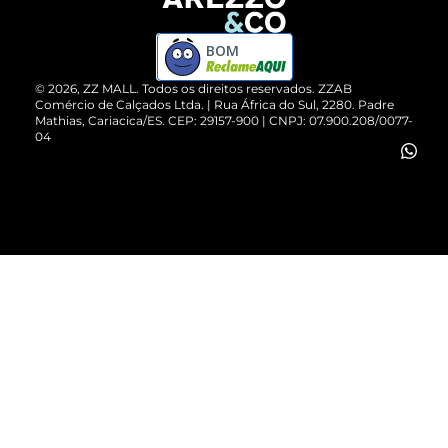
Devolução do Produto
ZZ MALL é confiável
Compre pelo WhatsApp
ZZPay
BOM
Cartão Presente
©
2026
, ZZ MALL. Todos os direitos reservados.
ZZAB
Comércio de Calçados Ltda. | Rua África do Sul, 2280. Padre
Mathias, Cariacica/ES. CEP: 29157-900 | CNPJ: 07.900.208/0077-
Vendas Corporativas
04