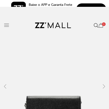
Baixe o APP e Garanta Frete 
BAIXAR
Grátis*
5.0
0