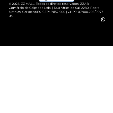
Cartão Presente
©
2026
, ZZ MALL. Todos os direitos reservados.
ZZAB
Comércio de Calçados Ltda. | Rua África do Sul, 2280. Padre
Mathias, Cariacica/ES. CEP: 29157-900 | CNPJ: 07.900.208/0077-
Vendas Corporativas
04