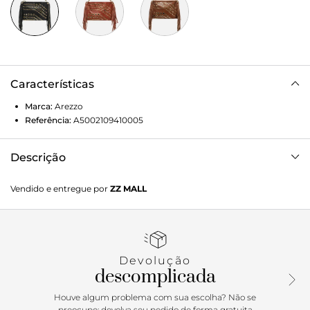
Características
Marca:
Arezzo
Referência:
A5002109410005
Descrição
Bolsa tiracolo grande de couro preta. O acessório tem
Vendido e entregue por
ZZ MALL
formato estruturado, aplicação de ilhoses de diferentes
tamanhos nas capas e franjas nas laterais. Traz alça em
corrente metálica com tira de couro entrelaçada, presa à
bolsa nas laterais por argolas. Possui fecho superior em
zíper e puxador.
Devolução
descomplicada
Houve algum problema com sua escolha? Não se
preocupe: devolva seu pedido de forma gratuita