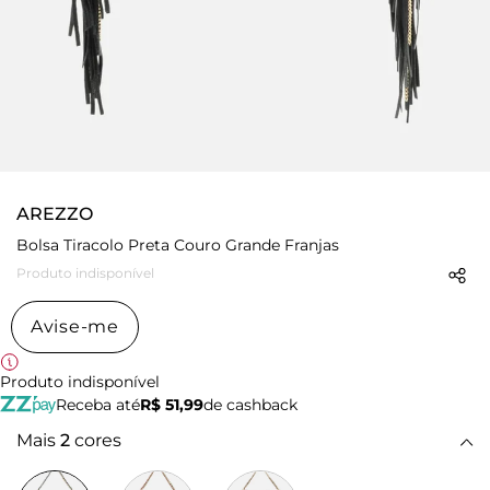
AREZZO
Bolsa Tiracolo Preta Couro Grande Franjas
Produto indisponível
Avise-me
Produto indisponível
Receba até
R$ 51,99
de cashback
Mais
2
cores