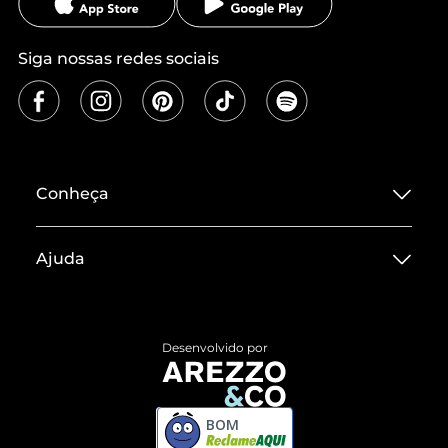
Siga nossas redes sociais
Conheça
Sobre ZZ MALL
Ajuda
Termos de Uso
Central de Atendimento
Políticas de Privacidade
Entrega
ZZ Influ
Desenvolvido por
Devolução do Produto
ZZ MALL é confiável
Compre pelo WhatsApp
ZZPay
BOM