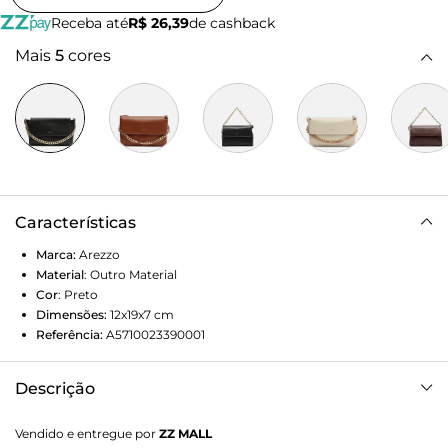
Receba até
R$ 26,39
de cashback
Mais
5
cores
Características
Marca:
Arezzo
Material
:
Outro Material
Cor
:
Preto
Dimensões:
12x19x7
cm
Referência:
A5710023390001
Descrição
Bolsa tiracolo pequena preta. O modelo tem formato
Vendido e entregue por
ZZ MALL
retangular, acabamento liso e laterais arredondadas. Traz