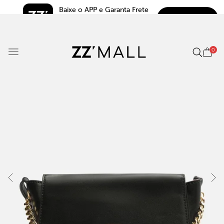
Baixe o APP e Garanta Frete 
BAIXAR
Grátis*
5.0
0