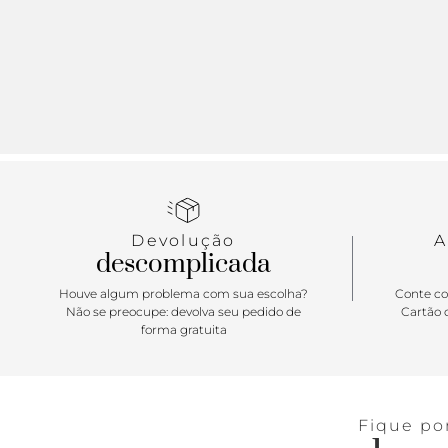
Devolução
A
descomplicada
Houve algum problema com sua escolha?
Conte co
Não se preocupe: devolva seu pedido de
Cartão d
forma gratuita
Fique po