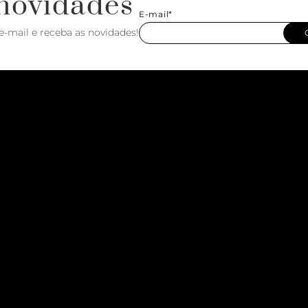
novidades
E-mail*
e-mail e receba as novidades!