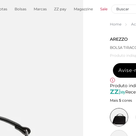
otas
Bolsas
Marcas
ZZ pay
Magazzine
Sale
Home
Ac
AREZZO
BOLSA TIRA
Produto indis
Avise
Produto ind
Rece
Mais
5
cores