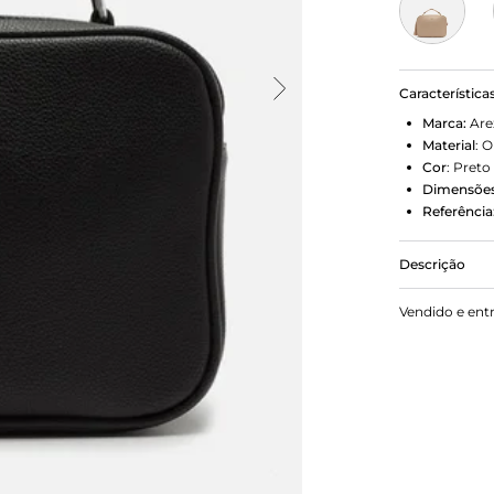
Característica
Marca:
Are
Material
:
O
Cor
:
Preto
Dimensões
Referência
Descrição
Bolsa tirac
Vendido e ent
e estruturado
mão com ilh
barbicacho.