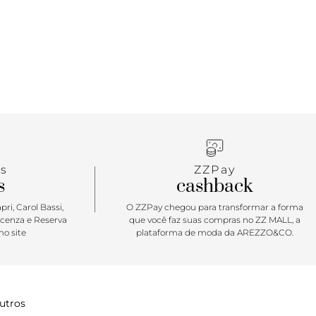
s
ZZPay
s
cashback
ri, Carol Bassi,
O ZZPay chegou para transformar a forma
icenza e Reserva
que você faz suas compras no ZZ MALL, a
o site
plataforma de moda da AREZZO&CO.
utros