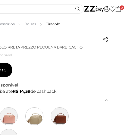
0
essórios
Bolsas
Tiracolo
COLO PRETA AREZZO PEQUENA BARBICACHO
ponível
-me
isponível
ba até
R$ 14,39
de cashback