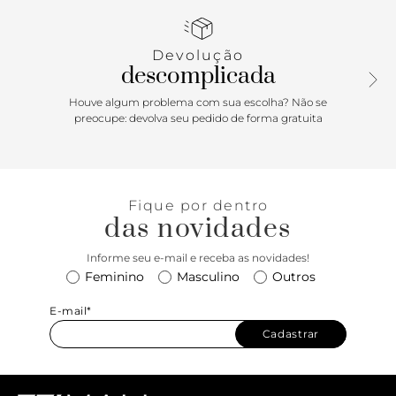
pontas. Com fecho em tampo frontal e imã interno.
Devolução
descomplicada
Houve algum problema com sua escolha? Não se
preocupe: devolva seu pedido de forma gratuita
Fique por dentro
das novidades
Informe seu e-mail e receba as novidades!
Feminino
Masculino
Outros
E-mail*
Cadastrar