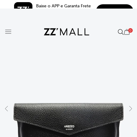
Baixe o APP e Garanta Frete 
BAIXAR
Grátis*
5.0
0