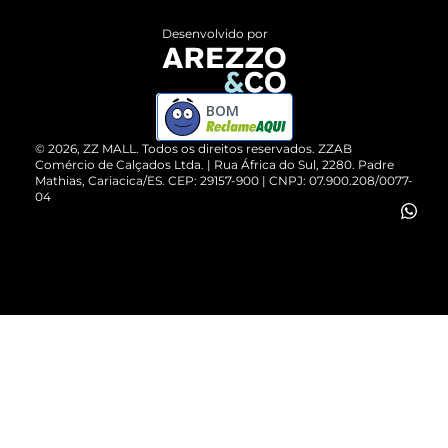
Entrega
ZZ Influ
Desenvolvido por
Devolução do Produto
ZZ MALL é confiável
Compre pelo WhatsApp
ZZPay
BOM
Cartão Presente
©
2026
, ZZ MALL. Todos os direitos reservados.
ZZAB
Comércio de Calçados Ltda. | Rua África do Sul, 2280. Padre
Mathias, Cariacica/ES. CEP: 29157-900 | CNPJ: 07.900.208/0077-
Vendas Corporativas
04