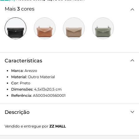
Mais
3
cores
Características
Marca:
Arezzo
Material
:
Outro Material
Cor
:
Preto
Dimensões:
4,5x13x20,5
cm
Referência:
A5003400560001
Descrição
Bolsa tiracolo pequena preta. O modelo tem formato
Vendido e entregue por
ZZ MALL
retangular, laterais retas e acabamento texturizado. Traz
alça lateral fina com regulagem e correntes metálicas nas