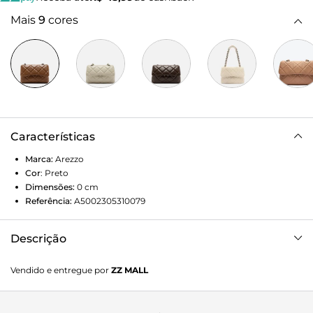
Mais
9
cores
Características
Marca:
Arezzo
Cor
:
Preto
Dimensões:
0
cm
Referência:
A5002305310079
Descrição
Bolsa tiracolo média de couro preta com acabamento
Vendido e entregue por
ZZ MALL
envernizado. O modelo tem formato estruturado, capa
frontal e tampo com costuras em matelassê bombadas e
inscrição discreta do nome da marca, além de capa traseira