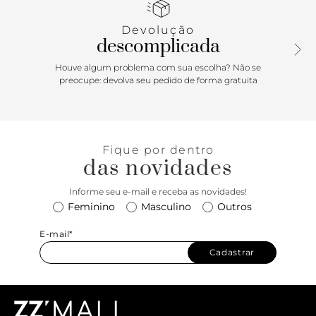
lisa. Traz alça em corrente metálica dupla com tiras de
couro entrelaçadas e ombreiras, presa à bolsa na parte
Devolução
superior por metais vazados. Possui fecho em tampo
descomplicada
frontal e encaixe em peça metálica. Com forro e divisória
interna.
Houve algum problema com sua escolha? Não se
preocupe: devolva seu pedido de forma gratuita
Fique por dentro
das novidades
Informe seu e-mail e receba as novidades!
Feminino
Masculino
Outros
E-mail*
Cadastrar