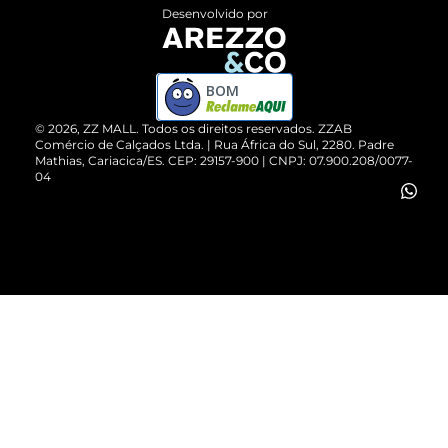
Entrega
ZZ Influ
Desenvolvido por
Devolução do Produto
ZZ MALL é confiável
Compre pelo WhatsApp
ZZPay
BOM
Cartão Presente
©
2026
, ZZ MALL. Todos os direitos reservados.
ZZAB
Comércio de Calçados Ltda. | Rua África do Sul, 2280. Padre
Mathias, Cariacica/ES. CEP: 29157-900 | CNPJ: 07.900.208/0077-
Vendas Corporativas
04