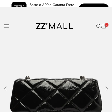
Baixe o APP e Garanta Frete 
BAIXAR
Grátis*
5.0
0