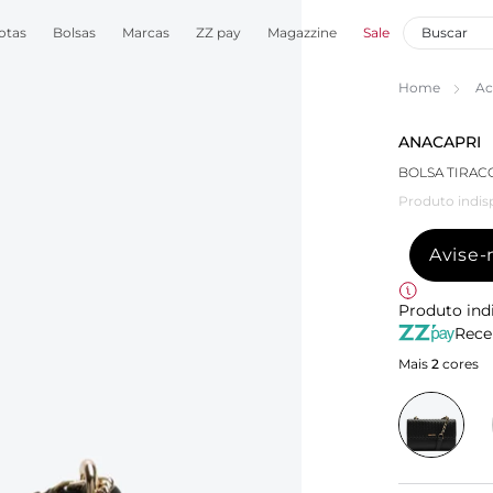
otas
Bolsas
Marcas
ZZ pay
Magazzine
Sale
Home
Ac
ANACAPRI
BOLSA TIRAC
Produto indis
Avise
Produto ind
Rece
Mais
2
cores