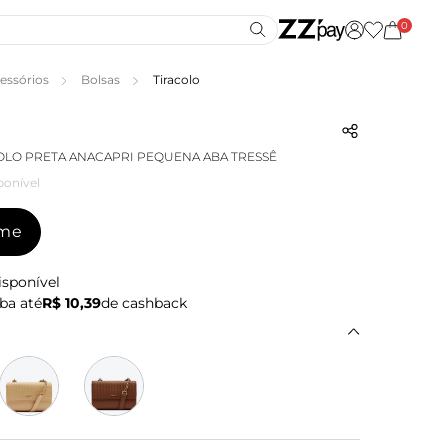
0
essórios
Bolsas
Tiracolo
OLO PRETA ANACAPRI PEQUENA ABA TRESSÊ
ponível
-me
isponível
ba até
R$ 10,39
de cashback