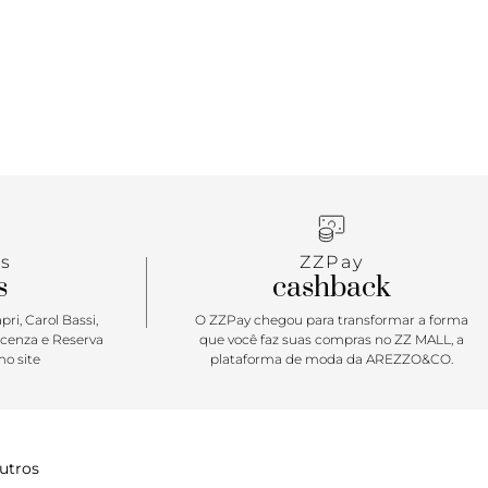
o pra compor produções de passeio, seja um
 um cinema com as amigas. Cabe o essencial e cria
 de estilo. Escolha sua cor favorita e garanta a sua!
s
ZZPay
s
cashback
ri, Carol Bassi,
O ZZPay chegou para transformar a forma
icenza e Reserva
que você faz suas compras no ZZ MALL, a
o site
plataforma de moda da AREZZO&CO.
utros