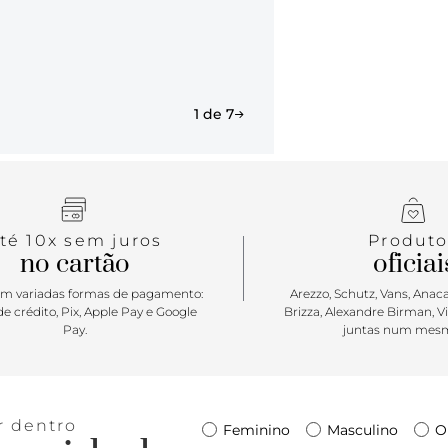
melhor opçã
barzinho ou
looks cheios
1 de 7
té 10x sem juros
Produto
no cartão
oficiai
m variadas formas de pagamento:
Arezzo, Schutz, Vans, Anacap
e crédito, Pix, Apple Pay e Google
Brizza, Alexandre Birman, V
Pay.
juntas num mesm
r dentro
Feminino
Masculino
O