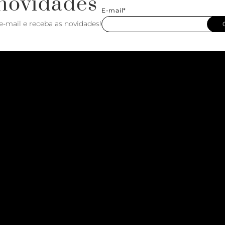
novidades
E-mail*
e-mail e receba as novidades!