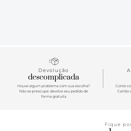
Devolução
A
descomplicada
Houve algum problema com sua escolha?
Conte co
Não se preocupe: devolva seu pedido de
Cartão d
forma gratuita
Fique po