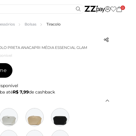
0
essórios
Bolsas
Tiracolo
OLO PRETA ANACAPRI MÉDIA ESSENCIAL GLAM
ponível
-me
isponível
ba até
R$ 7,99
de cashback