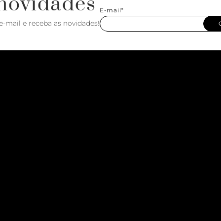
novidades
E-mail*
e-mail e receba as novidades!