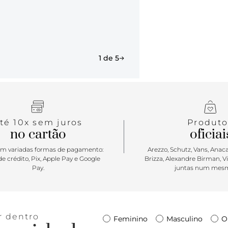
metálico apl
Porque Apost
chegou para 
quê de bril
1 de 5
looks. No ta
sim ou com c
produções? F
té 10x sem juros
Produto
no cartão
oficiai
m variadas formas de pagamento:
Arezzo, Schutz, Vans, Anacap
e crédito, Pix, Apple Pay e Google
Brizza, Alexandre Birman, V
Pay.
juntas num mesm
r dentro
Feminino
Masculino
O