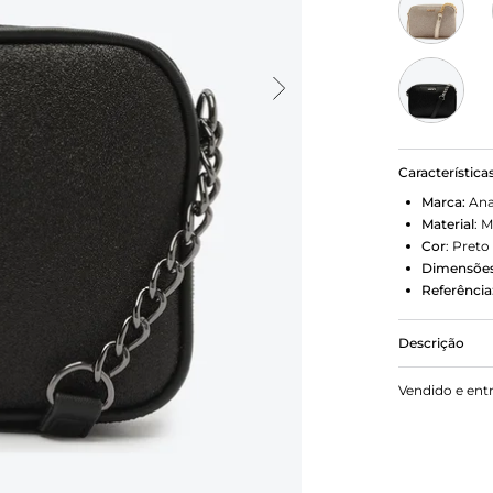
Característica
Marca:
Ana
Material
:
M
Cor
:
Preto
Dimensões
Referência
Descrição
Bolsa Tirac
Vendido e ent
aplicação d
Possui shap
arredondado
detalhe em 
com puxador