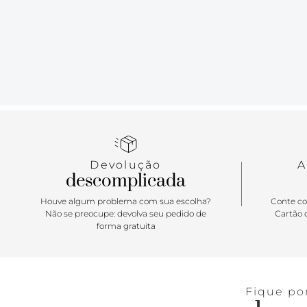
Devolução
A
descomplicada
Houve algum problema com sua escolha?
Conte co
Não se preocupe: devolva seu pedido de
Cartão d
forma gratuita
Fique po