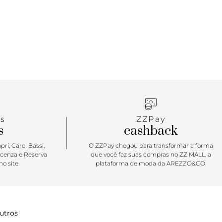
icado na parte central da capa frontal.
ar: O nome já diz: essencial! O glow que faltava,
ficar! A bolsa tiracolo clássica Anacapri ganha um
ho na temporada. É o toque glam para elevar seus
manho ideal para comportar itens indispensáveis,
erteza que ela vai ser a estrela de todas as suas
eita para brilhar, always! ?
s
ZZPay
s
cashback
ri, Carol Bassi,
O ZZPay chegou para transformar a forma
icenza e Reserva
que você faz suas compras no ZZ MALL, a
o site
plataforma de moda da AREZZO&CO.
utros