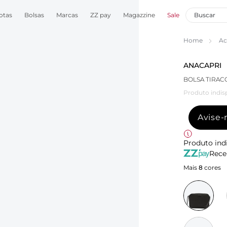
otas
Bolsas
Marcas
ZZ pay
Magazzine
Sale
Home
Ac
ANACAPRI
BOLSA TIRAC
Produto indis
Avise
Produto ind
Rece
Mais
8
cores