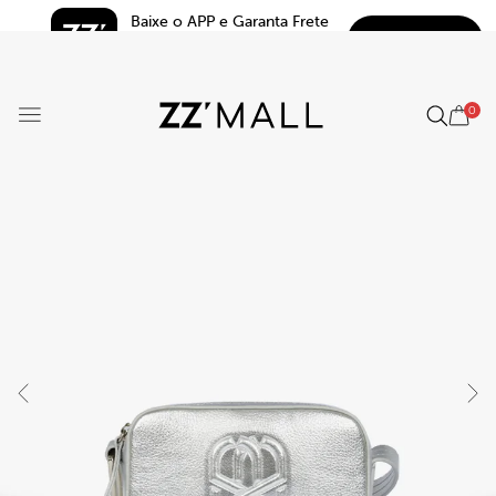
Baixe o APP e Garanta Frete 
BAIXAR
Grátis*
5.0
0