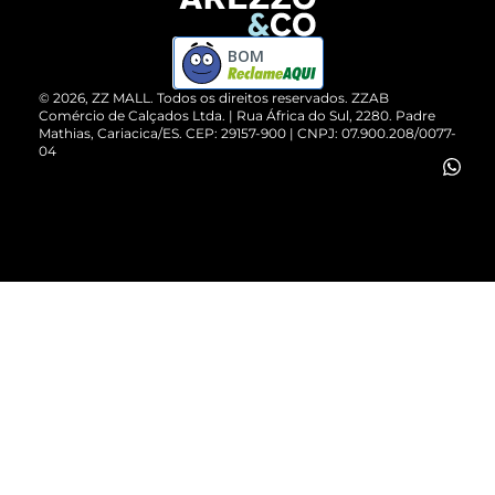
Devolução do Produto
ZZ MALL é confiável
Compre pelo WhatsApp
ZZPay
BOM
Cartão Presente
©
2026
, ZZ MALL. Todos os direitos reservados.
ZZAB
Comércio de Calçados Ltda. | Rua África do Sul, 2280. Padre
Mathias, Cariacica/ES. CEP: 29157-900 | CNPJ: 07.900.208/0077-
Vendas Corporativas
04