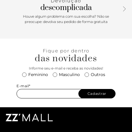
Devolução
descomplicada
Houve algum problema com sua escolha? Não se
preocupe: devolva seu pedido de forma gratuita
Fique por dentro
das novidades
Informe seu e-mail e receba as novidades!
Feminino
Masculino
Outros
E-mail*
Cadastrar