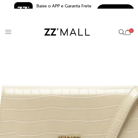
Baixe o APP e Garanta Frete 
BAIXAR
Grátis*
5.0
0