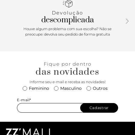
Devolução
descomplicada
Houve algum problema com sua escolha? Não se
preocupe: devolva seu pedido de forma gratuita
Fique por dentro
das novidades
Informe seu e-mail e receba as novidades!
Feminino
Masculino
Outros
E-mail*
Cadastrar