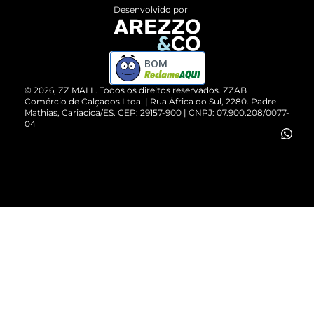
Entrega
ZZ Influ
Desenvolvido por
Devolução do Produto
ZZ MALL é confiável
Compre pelo WhatsApp
ZZPay
BOM
Cartão Presente
©
2026
, ZZ MALL. Todos os direitos reservados.
ZZAB
Comércio de Calçados Ltda. | Rua África do Sul, 2280. Padre
Mathias, Cariacica/ES. CEP: 29157-900 | CNPJ: 07.900.208/0077-
Vendas Corporativas
04