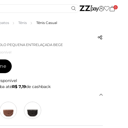
0
patos
Tênis
Tênis Casual
COLO PEQUENA ENTRELAÇADA BEGE
ponível
-me
isponível
ba até
R$ 7,19
de cashback