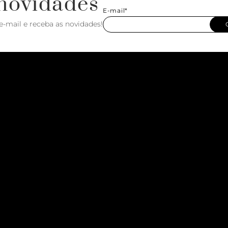
novidades
E-mail*
e-mail e receba as novidades!