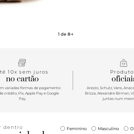
1 de 8
té 10x sem juros
Produto
no cartão
oficiai
m variadas formas de pagamento:
Arezzo, Schutz, Vans, Anacap
e crédito, Pix, Apple Pay e Google
Brizza, Alexandre Birman, V
Pay.
juntas num mesm
r dentro
Feminino
Masculino
O