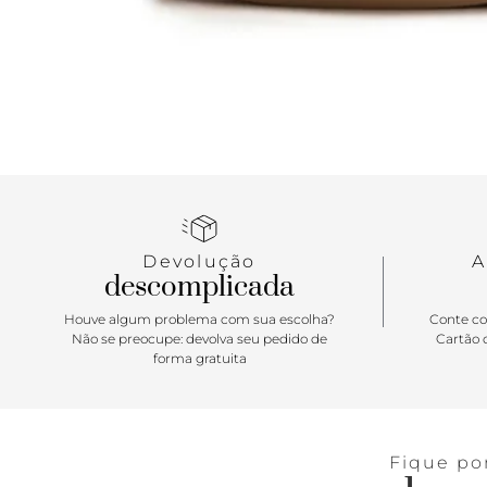
Devolução
A
descomplicada
Houve algum problema com sua escolha?
Conte co
Não se preocupe: devolva seu pedido de
Cartão d
forma gratuita
Fique po