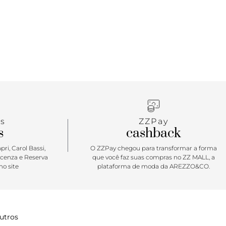
s
ZZPay
s
cashback
ri, Carol Bassi,
O ZZPay chegou para transformar a forma
icenza e Reserva
que você faz suas compras no ZZ MALL, a
o site
plataforma de moda da AREZZO&CO.
utros