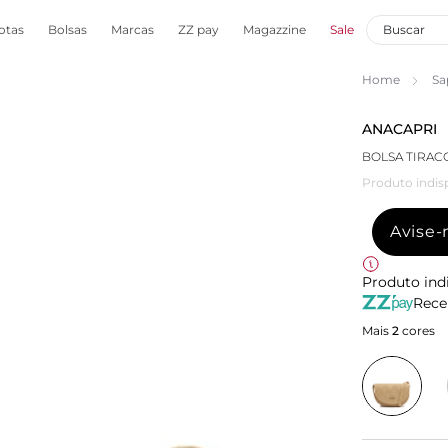
otas
Bolsas
Marcas
ZZ pay
Magazzine
Sale
Home
Sa
ANACAPRI
BOLSA TIRA
Produto indis
Avise
Produto ind
Rece
Mais
2
cores