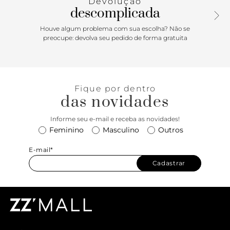
Devolução
numa bolsa”. Apresenta fecho superior por botão de ímã,
descomplicada
com detalhe em lapela, com aplicação de pendente
metálico - redondo e vazado - em pedrarias imponentes.
Houve algum problema com sua escolha? Não se
Porque Apostar: A bag para criar os melhores looks de festa
preocupe: devolva seu pedido de forma gratuita
na temporada Verão’26 Anacapri! A bolsa tiracolo na com
pedraria imponente e detalhe em pregas na parte superior
é uma ótima escolha para te acompanhar em momentos
de festas & celebrações.
Fique por dentro
das novidades
Informe seu e-mail e receba as novidades!
Feminino
Masculino
Outros
E-mail*
Cadastrar