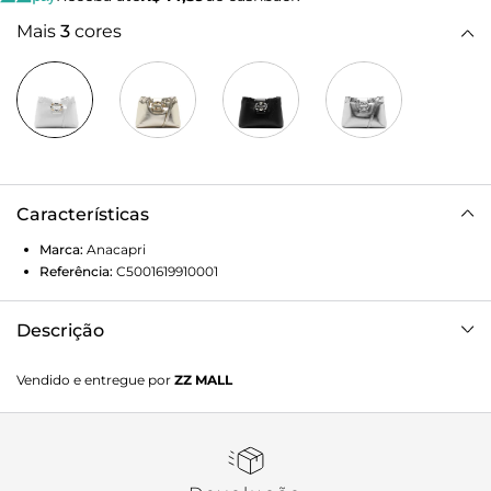
Mais
3
cores
Características
Marca:
Anacapri
Referência:
C5001619910001
Descrição
Bolsa bucket média, com detalhe em pedrarias, na cor
Vendido e entregue por
ZZ MALL
branca. O modelo de material similar ao couro soft tem
acabamento liso e metalizado, com detalhe de pregas na
parte superior - estilo saco. Traz alça transversal longa,
forro interno em tom rosê, bolsinho aberto e aplicação de
maxi etiqueta Anacapri, com inscrição da frase: “Leve a vida