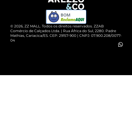
Devolução do Produto
ZZ MALL é confiável
Compre pelo WhatsApp
ZZPay
BOM
Cartão Presente
©
2026
, ZZ MALL. Todos os direitos reservados.
ZZAB
Comércio de Calçados Ltda. | Rua África do Sul, 2280. Padre
Mathias, Cariacica/ES. CEP: 29157-900 | CNPJ: 07.900.208/0077-
Vendas Corporativas
04