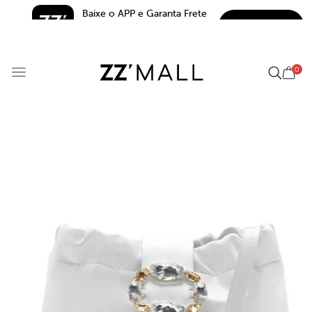
Baixe o APP e Garanta Frete 
BAIXAR
Grátis*
5.0
0