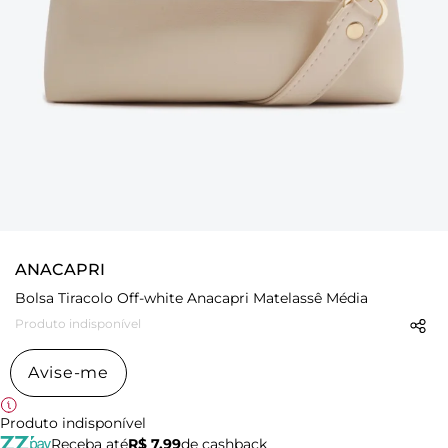
ANACAPRI
Bolsa Tiracolo Off-white Anacapri Matelassê Média
Produto indisponível
Avise-me
Produto indisponível
Receba até
R$ 7,99
de cashback