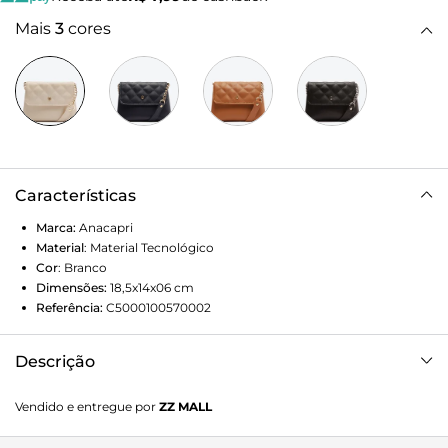
Mais
3
cores
Características
Marca:
Anacapri
Material
:
Material Tecnológico
Cor
:
Branco
Dimensões:
18,5x14x06
cm
Referência:
C5000100570002
Descrição
Bolsa tiracolo Anacapri off-white. De shape médio, o
Vendido e entregue por
ZZ MALL
modelo é estruturado e traz alça longa regulável com
detalhe imponente em aplicação de corrente. De material