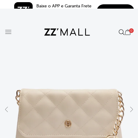
Baixe o APP e Garanta Frete 
BAIXAR
Grátis*
5.0
0