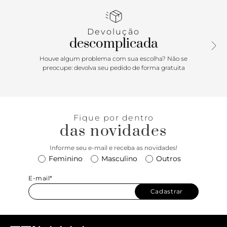
similar a couro, traz acabamento texturizado em costuras
matelassê na capa. Forrada na parte interna, com fecho em
tampo frontal com ímãs internos. O modelo traz nova
Devolução
assinatura exclusiva centralizada na capa frontal em
descomplicada
aviamento metalizado redondo com ícone A - assinatura
Anacapri.
Houve algum problema com sua escolha? Não se
preocupe: devolva seu pedido de forma gratuita
Porque Apostar: Item indispensável que descomplica, a
bolsa tiracolo Anacapri no tamanho M será sua best friend
para todos os momentos. Prática e com detalhes exclusivos
em costuras matelassê na capa e correntaria na alça, ela
Fique por dentro
compõe um visual easy chic super moderninha junto com
das novidades
seus lookinhos.
Informe seu e-mail e receba as novidades!
Feminino
Masculino
Outros
E-mail*
Cadastrar