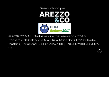
Entrega
ZZ Influ
Desenvolvido por
Devolução do Produto
ZZ MALL é confiável
Compre pelo WhatsApp
ZZPay
BOM
Cartão Presente
©
2026
, ZZ MALL. Todos os direitos reservados.
ZZAB
Comércio de Calçados Ltda. | Rua África do Sul, 2280. Padre
Mathias, Cariacica/ES. CEP: 29157-900 | CNPJ: 07.900.208/0077-
Vendas Corporativas
04