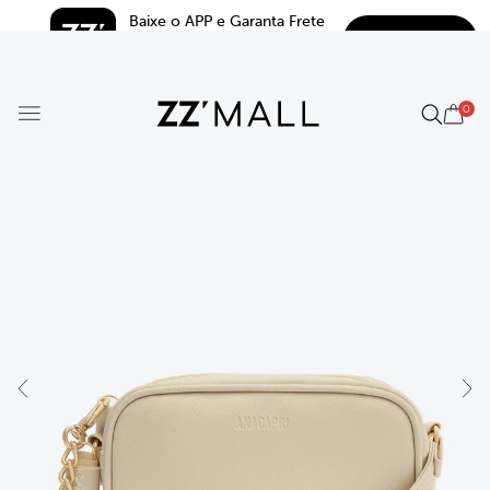
Baixe o APP e Garanta Frete 
BAIXAR
Grátis*
5.0
0