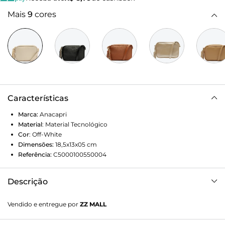
Mais
9
cores
Características
Marca:
Anacapri
Material
:
Material Tecnológico
Cor
:
Off-White
Dimensões:
18,5x13x05
cm
Referência:
C5000100550004
Descrição
Bolsa Tiracolo Pequena Barbicacho Branca. O modelo de
Vendido e entregue por
ZZ MALL
tamanho P vem alça longa à tiracolo, com fechamento
superior em zíper. De shape retangular, apresenta capas