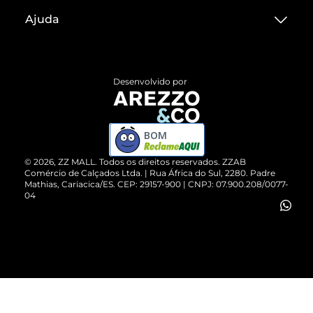
Sobre ZZ MALL
Ajuda
Termos de Uso
Central de Atendimento
Políticas de Privacidade
Entrega
ZZ Influ
Desenvolvido por
Devolução do Produto
ZZ MALL é confiável
Compre pelo WhatsApp
ZZPay
BOM
Cartão Presente
©
2026
, ZZ MALL. Todos os direitos reservados.
ZZAB
Comércio de Calçados Ltda. | Rua África do Sul, 2280. Padre
Mathias, Cariacica/ES. CEP: 29157-900 | CNPJ: 07.900.208/0077-
Vendas Corporativas
04