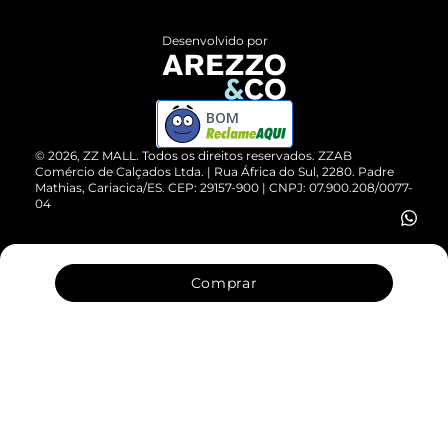
Políticas de Privacidade
Entrega
ZZ Influ
Desenvolvido por
Devolução do Produto
ZZ MALL é confiável
Compre pelo WhatsApp
ZZPay
BOM
Cartão Presente
©
2026
, ZZ MALL. Todos os direitos reservados.
ZZAB
Comércio de Calçados Ltda. | Rua África do Sul, 2280. Padre
Mathias, Cariacica/ES. CEP: 29157-900 | CNPJ: 07.900.208/0077-
Vendas Corporativas
04
Comprar