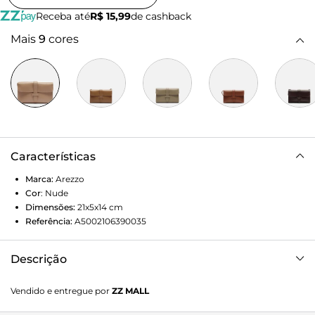
Receba até
R$ 15,99
de cashback
Mais
9
cores
Características
Marca:
Arezzo
Cor
:
Nude
Dimensões:
21x5x14
cm
Referência:
A5002106390035
Descrição
Bolsa tiracolo pequena nude. O modelo tem formato
Vendido e entregue por
ZZ MALL
estruturado e retangular, laterais arredondadas e
acabamento texturizado. Traz alça tiracolo em tira fina e