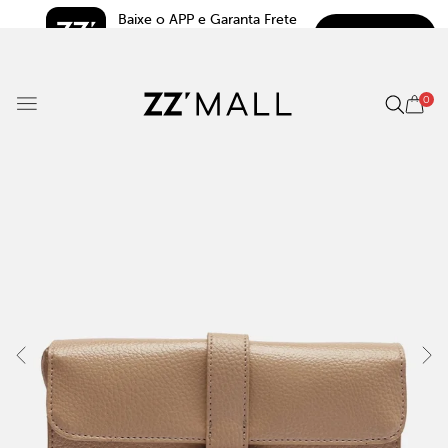
Baixe o APP e Garanta Frete 
BAIXAR
Grátis*
5.0
0