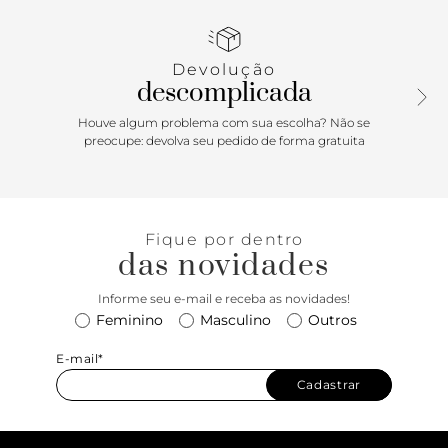
longa. Possui fecho em tampo frontal, tira com encaixe e
inscrição discreta do nome da marca. Com contorno em
costura pesponto e detalhe na parte traseira.
Devolução
descomplicada
Houve algum problema com sua escolha? Não se
preocupe: devolva seu pedido de forma gratuita
Fique por dentro
das novidades
Informe seu e-mail e receba as novidades!
Feminino
Masculino
Outros
E-mail*
Cadastrar