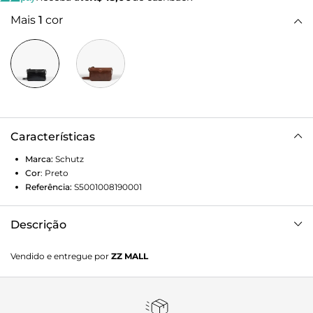
Mais
1
cor
Características
Marca:
Schutz
Cor
:
Preto
Referência:
S5001008190001
Descrição
Compacta no tamanho, mas com estilo de sobra, esta bolsa
Vendido e entregue por
ZZ MALL
tiracolo preta é puro charme e sofisticação! Com elegante
construção estruturada, ela se destaca por seu mix de
materiais e o recorte Triangle. O fechamento em zíper
garante praticidade e segurança, enquanto a alça longa