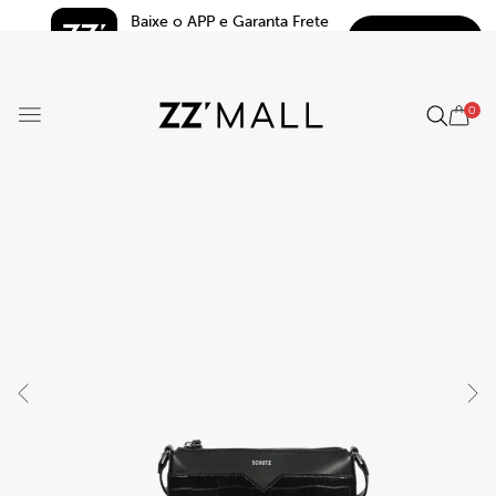
Baixe o APP e Garanta Frete 
BAIXAR
Grátis*
5.0
0