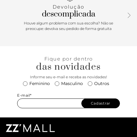
permite o uso à tiracolo com conforto e versatilidade.
Devolução
Perfeita para quem busca um acessório versátil para looks
descomplicada
estilosos e sofisticados! Comprimento da alça: 55cm |
Largura alça: 1,5cm
Houve algum problema com sua escolha? Não se
preocupe: devolva seu pedido de forma gratuita
Fique por dentro
das novidades
Informe seu e-mail e receba as novidades!
Feminino
Masculino
Outros
E-mail*
Cadastrar