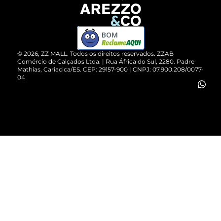
Devolução do Produto
ZZ MALL é confiável
Compre pelo WhatsApp
ZZPay
BOM
Cartão Presente
©
2026
, ZZ MALL. Todos os direitos reservados.
ZZAB
Comércio de Calçados Ltda. | Rua África do Sul, 2280. Padre
Mathias, Cariacica/ES. CEP: 29157-900 | CNPJ: 07.900.208/0077-
Vendas Corporativas
04