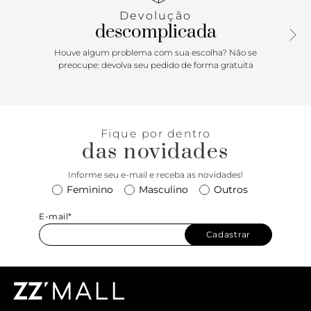
Devolução
descomplicada
Houve algum problema com sua escolha? Não se
preocupe: devolva seu pedido de forma gratuita
Fique por dentro
das novidades
Informe seu e-mail e receba as novidades!
Feminino
Masculino
Outros
E-mail*
Cadastrar