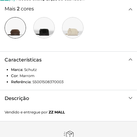
Mais
2
cores
Características
Marca:
Schutz
Cor
:
Marrom
Referência:
S5001508370003
Descrição
Aposte na sofisticação e no design moderno com a Bolsa
Vendido e entregue por
ZZ MALL
Tiracolo Couro Schutz Nay. Confeccionada na clássica cor
preta, esta bolsa se destaca pela sua elegante textura croco
em relevo, que confere um toque de luxo e personalidade.