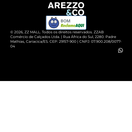
Devolução do Produto
ZZ MALL é confiável
Compre pelo WhatsApp
ZZPay
BOM
Cartão Presente
©
2026
, ZZ MALL. Todos os direitos reservados.
ZZAB
Comércio de Calçados Ltda. | Rua África do Sul, 2280. Padre
Mathias, Cariacica/ES. CEP: 29157-900 | CNPJ: 07.900.208/0077-
Vendas Corporativas
04