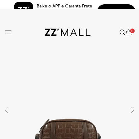
Baixe o APP e Garanta Frete 
BAIXAR
Grátis*
5.0
0