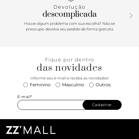
clara. Com fechamento de ímã e divisória interna com
Devolução
zíper, ela é perfeita para levar seus itens essenciais. Aposte!
descomplicada
Comprimento da alça: 45 cm
Houve algum problema com sua escolha? Não se
preocupe: devolva seu pedido de forma gratuita
Fique por dentro
das novidades
Informe seu e-mail e receba as novidades!
Feminino
Masculino
Outros
E-mail*
Cadastrar