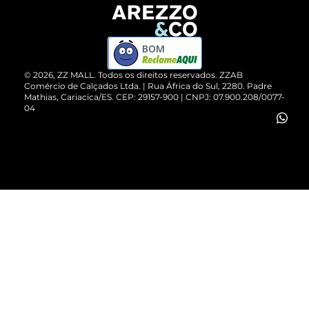
Devolução do Produto
ZZ MALL é confiável
Compre pelo WhatsApp
ZZPay
BOM
Cartão Presente
©
2026
, ZZ MALL. Todos os direitos reservados.
ZZAB
Comércio de Calçados Ltda. | Rua África do Sul, 2280. Padre
Mathias, Cariacica/ES. CEP: 29157-900 | CNPJ: 07.900.208/0077-
Vendas Corporativas
04