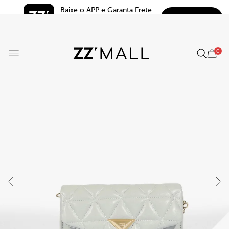
Baixe o APP e Garanta Frete 
BAIXAR
Grátis*
5.0
0