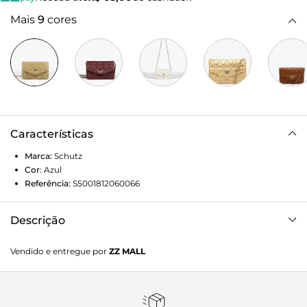
Mais
9
cores
Características
Marca:
Schutz
Cor
:
Azul
Referência:
S5001812060066
Descrição
Nossa icônica bolsa tiracolo 944 retorna nas cores da
Vendido e entregue por
ZZ MALL
temporada, trazendo um visual sofisticado e superatual
nessa versão míni. A textura matelassê combinada ao
Triangle Schutz metalizado e à alça de corrente garantem
elegância e um toque sexy irresistível a esta bolsa azul-