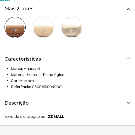
Mais
2
cores
Características
Marca:
Anacapri
Material
:
Material Tecnológico
Cor
:
Marrom
Referência:
C5001620040001
Descrição
Bolsa maxi clutch, na cor marrom. O acessório tem shape
Vendido e entregue por
ZZ MALL
retangular e material em tecido de linho, com efeito
tramado. Traz alça transversal e removível em tirinha fina -
permitindo o uso como alça de mão ou a tiracolo. Com