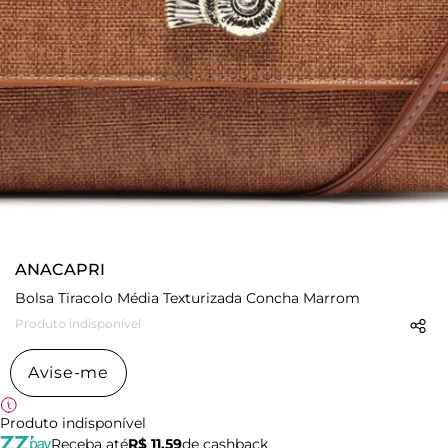
ANACAPRI
Bolsa Tiracolo Média Texturizada Concha Marrom
Produto indisponível
Avise-me
Produto indisponível
Receba até
R$ 11,59
de cashback