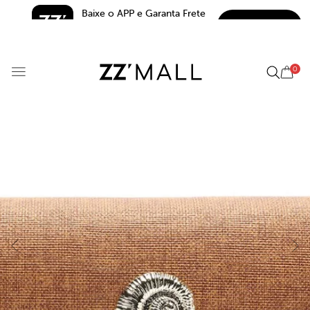
Baixe o APP e Garanta Frete 
BAIXAR
Grátis*
5.0
0