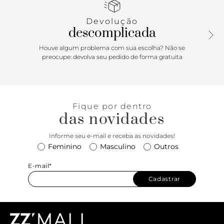
forro interno em vermelho, traz bolso flat e etiqueta
emborrachada Anacapri com efeito em ondas. Possui fecho
Devolução
no tampo, por botão de ímã. Traz aplicação de maxi adorno
descomplicada
metálico em concha do mar, centralizado no tampo frontal.
Porque Apostar: Essência costeira em alta para os dias
Houve algum problema com sua escolha? Não se
ensolarados do Verão’26 Anacapri. Um toque elegante e
preocupe: devolva seu pedido de forma gratuita
sofisticado para complementar o visual. Cheia de bossa, a
bolsa clutch vem para a estação com um mix de materiais
e um toque artesanal, permitindo inúmeras combinações.
O charme fica por conta do toque fresh e feminino que os
Fique por dentro
elementos marinhos agregam na bolsa! Summer vibes
das novidades
only,
Informe seu e-mail e receba as novidades!
Feminino
Masculino
Outros
E-mail*
Cadastrar