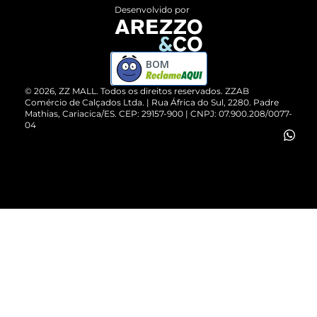
Entrega
ZZ Influ
Desenvolvido por
Devolução do Produto
ZZ MALL é confiável
Compre pelo WhatsApp
ZZPay
BOM
Cartão Presente
©
2026
, ZZ MALL. Todos os direitos reservados.
ZZAB
Comércio de Calçados Ltda. | Rua África do Sul, 2280. Padre
Mathias, Cariacica/ES. CEP: 29157-900 | CNPJ: 07.900.208/0077-
Vendas Corporativas
04