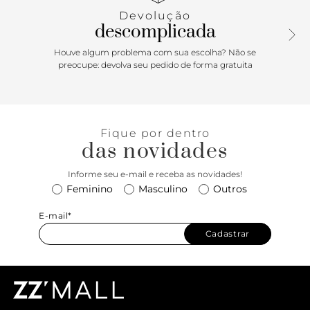
fio em vermelho. Traz uma alça de ombro flat fixa e uma
Devolução
alça longa transversal removível. Possui fechamento
descomplicada
superior na aba, por botão de ímã. Com forro interno
vermelho e aplicação de maxi etiqueta emborrachada
Houve algum problema com sua escolha? Não se
Anacapri. Traz aplicação de pin metálico em cápsula com
preocupe: devolva seu pedido de forma gratuita
inscrição da inicial A - assinatura Anacapri, centralizada na
parte inferior da aba. Porque Apostar: O shape trendy vem
com tudo para a temporada Verão’26 Anacapri. Moderna e
atemporal, a bolsa tiracolo vem para a estação no mood
Fique por dentro
elementos naturais: fazendo parte da coleção terra, o
das novidades
modelinho de shape descolado, garante versatilidade e dá
um toque de elegância no visual. Com essa bolsa, você está
Informe seu e-mail e receba as novidades!
sempre pronta! Produções sporty chic estão em alta na
Feminino
Masculino
Outros
vibe solar.
E-mail*
Cadastrar