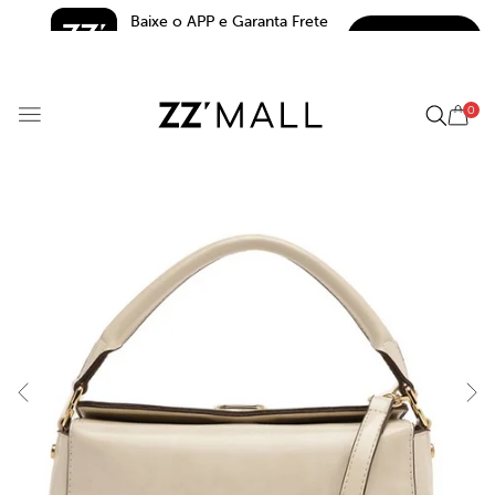
Baixe o APP e Garanta Frete 
BAIXAR
Grátis*
5.0
0