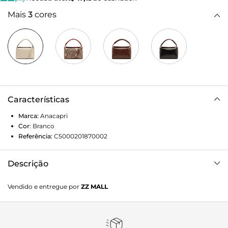
Mais
3
cores
Características
Marca:
Anacapri
Cor
:
Branco
Referência:
C5000201870002
Descrição
Bolsa tiracolo média, com alça flat, na cor branca. O
Vendido e entregue por
ZZ MALL
modelo vem para a temporada com o shape retangular e
estruturado, com laterais arredondadas. De material similar
ao couro com efeito texturizado e acetinado, possui
detalhes de acabamentos por toda a peça, com pintura a