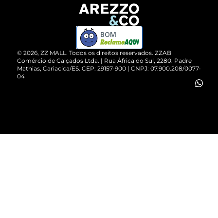
Devolução do Produto
ZZ MALL é confiável
Compre pelo WhatsApp
ZZPay
BOM
Cartão Presente
©
2026
, ZZ MALL. Todos os direitos reservados.
ZZAB
Comércio de Calçados Ltda. | Rua África do Sul, 2280. Padre
Mathias, Cariacica/ES. CEP: 29157-900 | CNPJ: 07.900.208/0077-
Vendas Corporativas
04