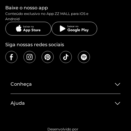
Baixe o nosso app
Conteúdo exclusivo no App ZZ MALL para iOS e
Android
Siga nossas redes sociais
Conheça
Sobre ZZ MALL
Ajuda
Termos de Uso
Central de Atendimento
Políticas de Privacidade
Entrega
ZZ Influ
Desenvolvido por