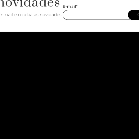
novidades
E-mail*
e-mail e receba as novidades!