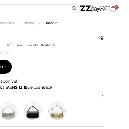
0
essórios
Bolsas
Tiracolo
OLO MÉDIA PEDRARIA BRANCA
ponível
-me
isponível
ba até
R$ 13,19
de cashback