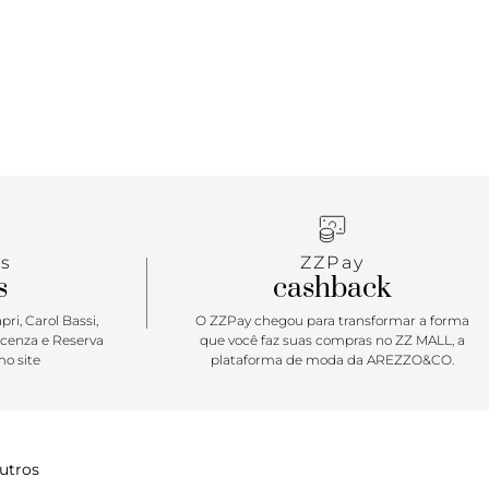
om shape trendy, moderno e descolado, é a bag
urte ter praticidade com um toque fashionista nas
No tamanho ideal para carregar tudo o que você
traz versatilidade nas alças, facilitando o uso. O
costura pesponto no tampo, as pedrarias
na alça de ombro e o porta-cartão interno traz
cidade. O mood casual chic dessa queridinha vai
que ela te acompanhe em todos os momentos
 temporada.
s
ZZPay
s
cashback
ri, Carol Bassi,
O ZZPay chegou para transformar a forma
icenza e Reserva
que você faz suas compras no ZZ MALL, a
o site
plataforma de moda da AREZZO&CO.
utros