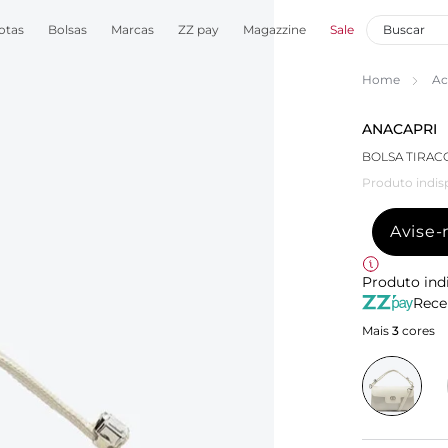
otas
Bolsas
Marcas
ZZ pay
Magazzine
Sale
Home
Ac
ANACAPRI
BOLSA TIRAC
Produto indis
Avise
Produto ind
Rece
Mais
3
cores