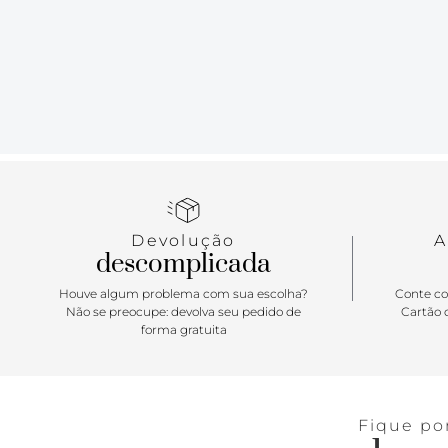
Devolução
A
descomplicada
Houve algum problema com sua escolha?
Conte co
Não se preocupe: devolva seu pedido de
Cartão d
forma gratuita
Fique po