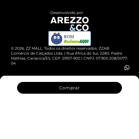
Políticas de Privacidade
Entrega
ZZ Influ
Desenvolvido por
Devolução do Produto
ZZ MALL é confiável
Compre pelo WhatsApp
ZZPay
BOM
Cartão Presente
©
2026
, ZZ MALL. Todos os direitos reservados.
ZZAB
Comércio de Calçados Ltda. | Rua África do Sul, 2280. Padre
Mathias, Cariacica/ES. CEP: 29157-900 | CNPJ: 07.900.208/0077-
Vendas Corporativas
04
Comprar