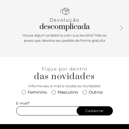
efeito em trama artesanal nas capas. Traz alça longa
regulável e fechamento superior por zíper metálico, com
puxador personalizado Anacapri. Possui forro em tom rosê
Devolução
e etiqueta emborrachada exclusiva Anacapri. Traz aplicação
descomplicada
de pin metálico imponente Anacapri, centralizado na parte
superior da capa frontal. Porque Apostar: Um toque
Houve algum problema com sua escolha? Não se
elegante e sofisticado para complementar o visual. Para
preocupe: devolva seu pedido de forma gratuita
curtir a temporada de Verão’26 Anacapri, a bolsa tiracolo
vem para a estação solar com shape moderninho e
acabamento em textura tramada, ressaltando o mood
artesanal chic para as composições.
Fique por dentro
das novidades
Informe seu e-mail e receba as novidades!
Feminino
Masculino
Outros
E-mail*
Cadastrar