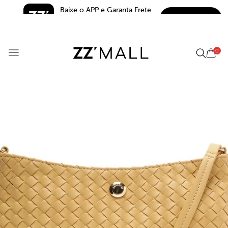
Baixe o APP e Garanta Frete 
BAIXAR
Grátis*
5.0
0