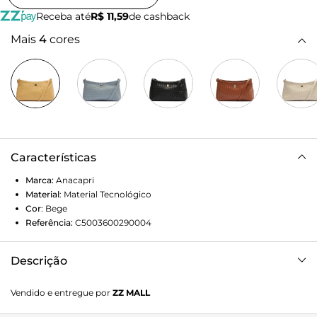
Receba até
R$ 11,59
de cashback
Mais
4
cores
Características
Marca:
Anacapri
Material
:
Material Tecnológico
Cor
:
Bege
Referência:
C5003600290004
Descrição
Bolsa tiracolo pequena com efeito tramado, na cor
Vendido e entregue por
ZZ MALL
amarela. O modelo apresenta shape retangular com efeito
soft e possui acabamento texturizado imponente - com