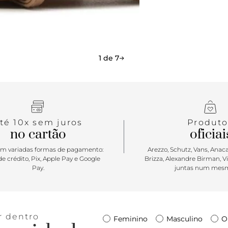
parte da col
acompanhar 
temporada! 
1 de 7
té 10x sem juros
Produto
no cartão
oficiai
m variadas formas de pagamento:
Arezzo, Schutz, Vans, Anacap
e crédito, Pix, Apple Pay e Google
Brizza, Alexandre Birman, V
Pay.
juntas num mesm
r dentro
Feminino
Masculino
O