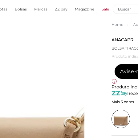
otas
Bolsas
Marcas
ZZ pay
Magazzine
Sale
Home
Ac
ANACAPRI
BOLSA TIRAC
Produto indis
Avise
Produto ind
Rece
Mais
3
cores