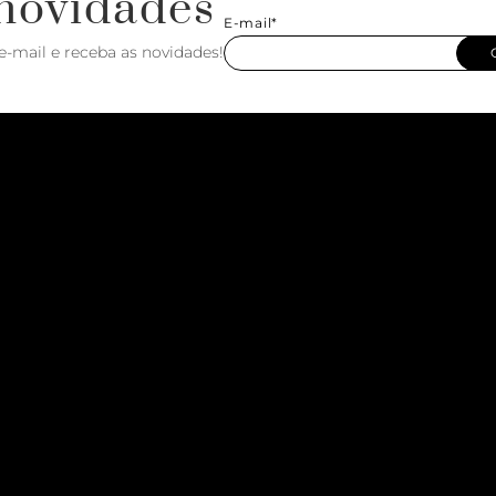
novidades
E-mail*
e-mail e receba as novidades!