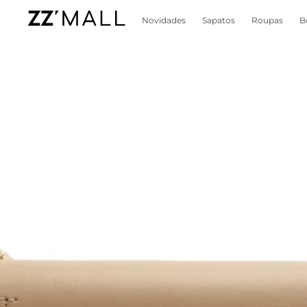
Novidades
Sapatos
Roupas
B