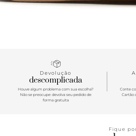
Devolução
A
descomplicada
Houve algum problema com sua escolha?
Conte co
Não se preocupe: devolva seu pedido de
Cartão d
forma gratuita
Fique po