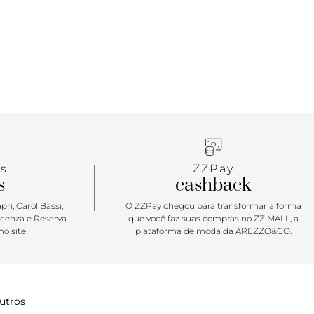
eção terra. Urbana, moderninha e prática, ela vai te
nos momentos mais incríveis e solares da
\o/
s
ZZPay
s
cashback
ri, Carol Bassi,
O ZZPay chegou para transformar a forma
icenza e Reserva
que você faz suas compras no ZZ MALL, a
o site
plataforma de moda da AREZZO&CO.
utros