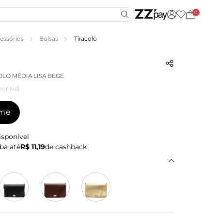
0
essórios
Bolsas
Tiracolo
OLO MÉDIA LISA BEGE
ponível
-me
isponível
ba até
R$ 11,19
de cashback