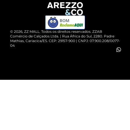
Devolução do Produto
ZZ MALL é confiável
Compre pelo WhatsApp
ZZPay
BOM
Cartão Presente
©
2026
, ZZ MALL. Todos os direitos reservados.
ZZAB
Comércio de Calçados Ltda. | Rua África do Sul, 2280. Padre
Mathias, Cariacica/ES. CEP: 29157-900 | CNPJ: 07.900.208/0077-
Vendas Corporativas
04