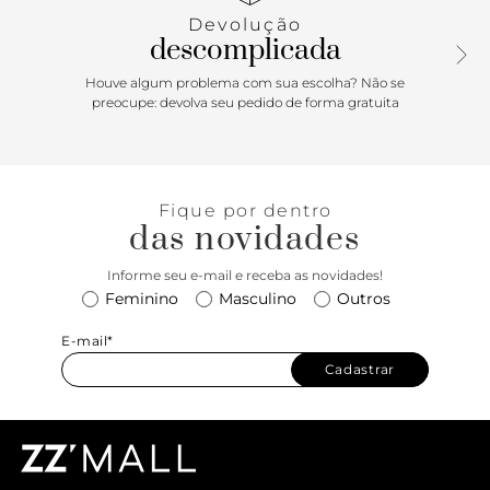
moderno e descontraído.
Devolução
descomplicada
Houve algum problema com sua escolha? Não se
preocupe: devolva seu pedido de forma gratuita
Fique por dentro
das novidades
Informe seu e-mail e receba as novidades!
Feminino
Masculino
Outros
E-mail*
Cadastrar