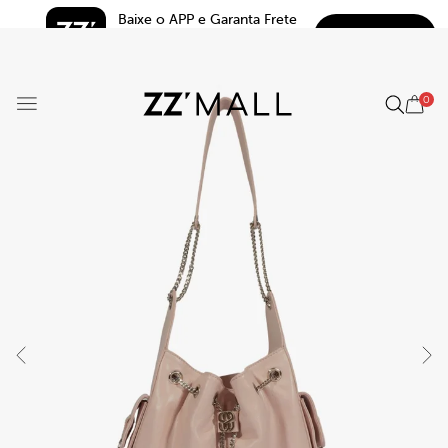
Baixe o APP e Garanta Frete 
BAIXAR
Grátis*
5.0
0