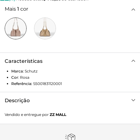
Mais
1
cor
Características
Marca:
Schutz
Cor
:
Rosa
Referência:
S5001831120001
Descrição
Eleve seu estilo a um novo nível com a Bolsa Tiracolo
Vendido e entregue por
ZZ MALL
Média Lilibet de Couro Rosa. Este modelo se destaca por
sua elegância e design refinado. O acabamento brilhante e
a textura sutil do couro criam um visual luxuoso, enquanto
o formato saco com amarração garante um toque