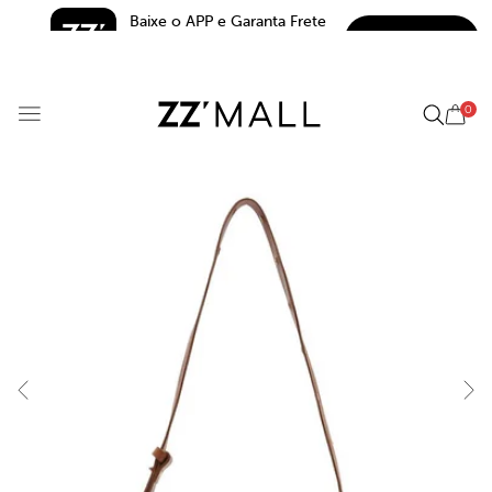
Baixe o APP e Garanta Frete 
BAIXAR
Grátis*
5.0
0