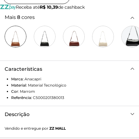
Receba até
R$ 10,39
de cashback
Mais
8
cores
Características
Marca:
Anacapri
Material
:
Material Tecnológico
Cor
:
Marrom
Referência:
C5000201380013
Descrição
Bolsa Tiracolo Média Everday Marrom
Vendido e entregue por
ZZ MALL