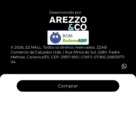
Políticas de Privacidade
Entrega
ZZ Influ
Desenvolvido por
Devolução do Produto
ZZ MALL é confiável
Compre pelo WhatsApp
ZZPay
BOM
Cartão Presente
©
2026
, ZZ MALL. Todos os direitos reservados.
ZZAB
Comércio de Calçados Ltda. | Rua África do Sul, 2280. Padre
Mathias, Cariacica/ES. CEP: 29157-900 | CNPJ: 07.900.208/0077-
Vendas Corporativas
04
Comprar