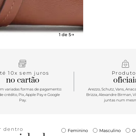
estilo desc
1 de 5
té 10x sem juros
Produto
no cartão
oficiai
m variadas formas de pagamento:
Arezzo, Schutz, Vans, Anacap
e crédito, Pix, Apple Pay e Google
Brizza, Alexandre Birman, V
Pay.
juntas num mesm
r dentro
Feminino
Masculino
O