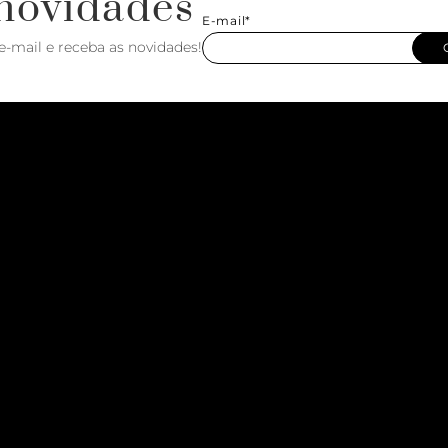
novidades
E-mail*
e-mail e receba as novidades!