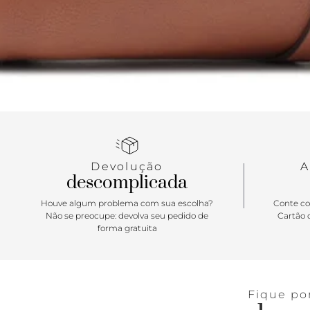
Devolução
A
descomplicada
Houve algum problema com sua escolha?
Conte co
Não se preocupe: devolva seu pedido de
Cartão d
forma gratuita
Fique po