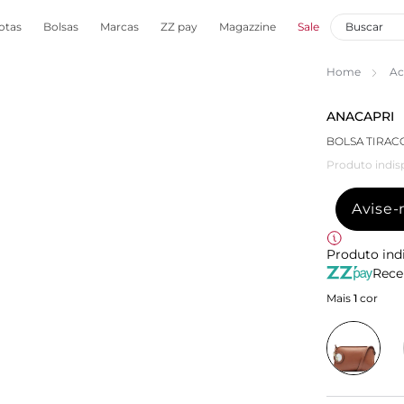
otas
Bolsas
Marcas
ZZ pay
Magazzine
Sale
Home
Ac
ANACAPRI
BOLSA TIRA
Produto indis
Avise
Produto ind
Rece
Mais
1
cor