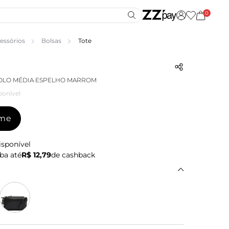
0
essórios
Bolsas
Tote
COLO MÉDIA ESPELHO MARROM
ponível
-me
isponível
ba até
R$ 12,79
de cashback