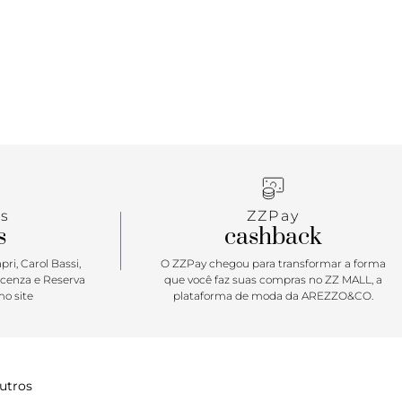
omplicado no Verão’26.
s
ZZPay
s
cashback
ri, Carol Bassi,
O ZZPay chegou para transformar a forma
icenza e Reserva
que você faz suas compras no ZZ MALL, a
o site
plataforma de moda da AREZZO&CO.
utros