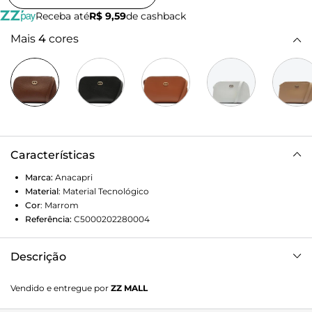
Receba até
R$ 9,59
de cashback
Mais
4
cores
Características
Marca:
Anacapri
Material
:
Material Tecnológico
Cor
:
Marrom
Referência:
C5000202280004
Descrição
Bolsa tiracolo média e texturizada, na cor marrom. De
Vendido e entregue por
ZZ MALL
material similar ao couro com efeito texturizado nas capas,
o modelo possui shape estruturado com acabamento a fio