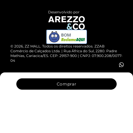
Políticas de Privacidade
Entrega
ZZ Influ
Desenvolvido por
Devolução do Produto
ZZ MALL é confiável
Compre pelo WhatsApp
ZZPay
BOM
Cartão Presente
©
2026
, ZZ MALL. Todos os direitos reservados.
ZZAB
Comércio de Calçados Ltda. | Rua África do Sul, 2280. Padre
Mathias, Cariacica/ES. CEP: 29157-900 | CNPJ: 07.900.208/0077-
Vendas Corporativas
04
Comprar