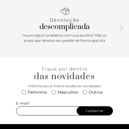
nos contornos de toda a peça. Possui alça transversal longa
e fixa. Fechamento superior em zíper metálico, com
puxador em tira. Com forro e etiqueta emborrachada
Devolução
exclusiva Anacapri, na parte interna. Traz aplicação de pin
descomplicada
metálico em cápsula Anacapri, centralizado na parte
superior da capa frontal. Porque Apostar: A bolsa tiracolo
Houve algum problema com sua escolha? Não se
Anacapri além de prática na rotina - ela deixa qualquer
preocupe: devolva seu pedido de forma gratuita
produção mais interessante. No mood moderno e
descomplicado, esse modelinho estruturado é per-fei-to
para te acompanhar em todos os momentos. \o/
Fique por dentro
das novidades
Informe seu e-mail e receba as novidades!
Feminino
Masculino
Outros
E-mail*
Cadastrar