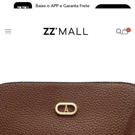
Baixe o APP e Garanta Frete 
BAIXAR
Grátis*
5.0
0