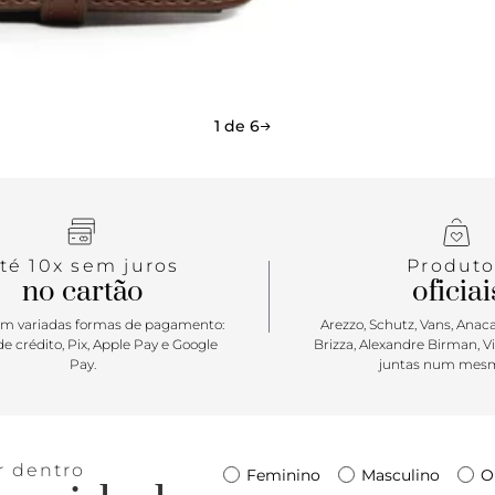
bolsa tiraco
Moderna e a
versatilida
correntaria 
você precisa
1 de 6
Parceira no 
todos os m
té 10x sem juros
Produto
no cartão
oficiai
m variadas formas de pagamento:
Arezzo, Schutz, Vans, Anacap
e crédito, Pix, Apple Pay e Google
Brizza, Alexandre Birman, V
Pay.
juntas num mesm
r dentro
Feminino
Masculino
O