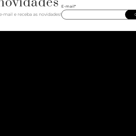
novidades
E-mail*
e-mail e receba as novidades!