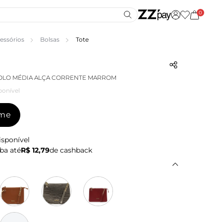
0
essórios
Bolsas
Tote
COLO MÉDIA ALÇA CORRENTE MARROM
ponível
-me
isponível
ba até
R$ 12,79
de cashback