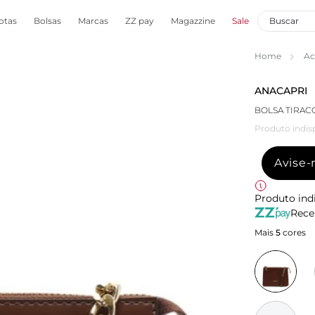
otas
Bolsas
Marcas
ZZ pay
Magazzine
Sale
Home
Ac
ANACAPRI
BOLSA TIRA
Produto indis
Avise
Produto ind
Rece
Mais
5
cores