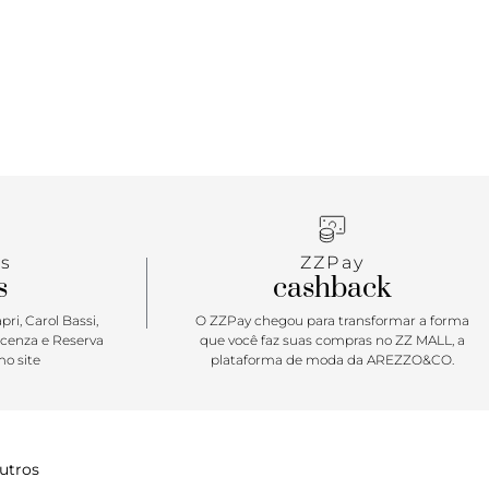
lo é a escolha ideal para te acompanhar na rotina.
temporal, vem com shape estruturado, garantindo
de e dando um toque de elegância com a alça em
imponente. Ela se destaca por carregar tudo o que
 para o seu dia a dia com segurança e praticidade.
trabalho ou esticar na baladinha, ela é ideal para
omentos!
s
ZZPay
s
cashback
ri, Carol Bassi,
O ZZPay chegou para transformar a forma
icenza e Reserva
que você faz suas compras no ZZ MALL, a
o site
plataforma de moda da AREZZO&CO.
utros