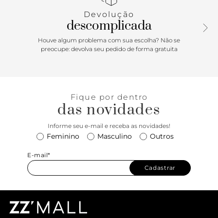
bolso externo frontal acamurçado e fecho em zíper.
Devolução
descomplicada
Houve algum problema com sua escolha? Não se
preocupe: devolva seu pedido de forma gratuita
Fique por dentro
das novidades
Informe seu e-mail e receba as novidades!
Feminino
Masculino
Outros
E-mail*
Cadastrar