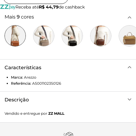
Receba até
R$ 44,79
de cashback
Mais
9
cores
Características
Marca:
Arezzo
Referência:
A5001102350126
Descrição
Bolsa feminina tiracolo média marrom e branca. O
Vendido e entregue por
ZZ MALL
acessório tem formato quadrado e estruturado. Traz alça
em tira larga de gorgorão marrom e branca, regulável e
com porta-alça. Possui alça de mão marrom e dois bolsos
superiores com fecho em zíper e puxadores brancos. Com