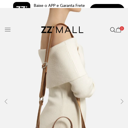
Baixe o APP e Garanta Frete 
BAIXAR
Grátis*
5.0
0