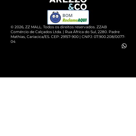
Devolução do Produto
ZZ MALL é confiável
Compre pelo WhatsApp
ZZPay
BOM
Cartão Presente
©
2026
, ZZ MALL. Todos os direitos reservados.
ZZAB
Comércio de Calçados Ltda. | Rua África do Sul, 2280. Padre
Mathias, Cariacica/ES. CEP: 29157-900 | CNPJ: 07.900.208/0077-
Vendas Corporativas
04