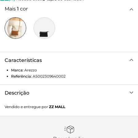
Mais
1
cor
Características
Marca:
Arezzo
Referência:
A5002309640002
Descrição
Bolsa tiracolo pequena marrom. O acessório tem formato
Vendido e entregue por
ZZ MALL
quadrado e estruturado e acabamento texturizado. Possui
alça lateral e fecho superior em zíper. Traz bolso frontal liso
e inscrição do nome da marca na capa.