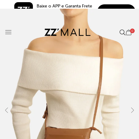
Baixe o APP e Garanta Frete 
BAIXAR
Grátis*
5.0
0