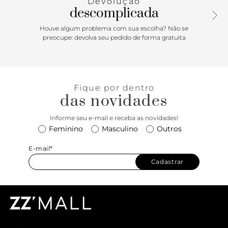
Devolução
descomplicada
Houve algum problema com sua escolha? Não se
preocupe: devolva seu pedido de forma gratuita
Fique por dentro
das novidades
Informe seu e-mail e receba as novidades!
Feminino
Masculino
Outros
E-mail*
Cadastrar