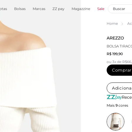
otas
Bolsas
Marcas
ZZ pay
Magazzine
Sale
Home
Ac
AREZZO
BOLSA TIRA
R$ 199,90
ou 3x de R$66
Comprar
Adiciona
Rece
Mais
9
cores