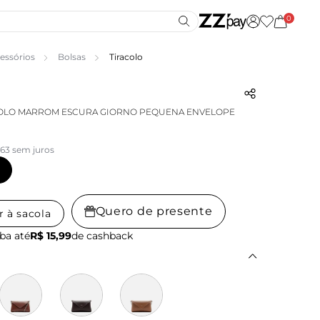
0
essórios
Bolsas
Tiracolo
COLO MARROM ESCURA GIORNO PEQUENA ENVELOPE
,63 sem juros
Quero de presente
r à sacola
ba até
R$ 15,99
de cashback