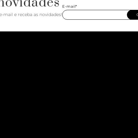
novidades
E-mail*
e-mail e receba as novidades!