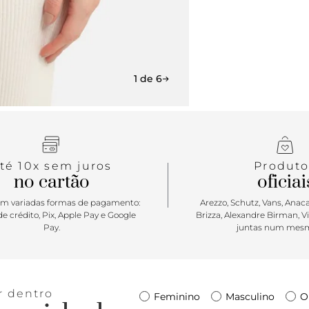
1 de 6
té 10x sem juros
Produto
no cartão
oficiai
m variadas formas de pagamento:
Arezzo, Schutz, Vans, Anacap
e crédito, Pix, Apple Pay e Google
Brizza, Alexandre Birman, V
Pay.
juntas num mesm
r dentro
Feminino
Masculino
O