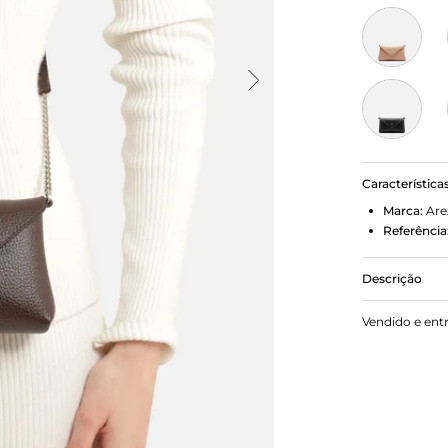
Característica
Marca:
Are
Referência
Descrição
Bolsa femin
Vendido e ent
formato ret
texturizado. 
fecho em ta
marca na ca