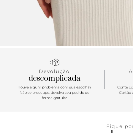
Devolução
A
descomplicada
Houve algum problema com sua escolha?
Conte co
Não se preocupe: devolva seu pedido de
Cartão d
forma gratuita
Fique po