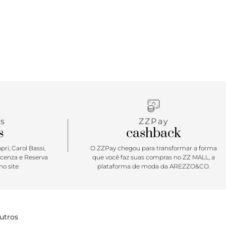
s
ZZPay
s
cashback
ri, Carol Bassi,
O ZZPay chegou para transformar a forma
icenza e Reserva
que você faz suas compras no ZZ MALL, a
o site
plataforma de moda da AREZZO&CO.
utros