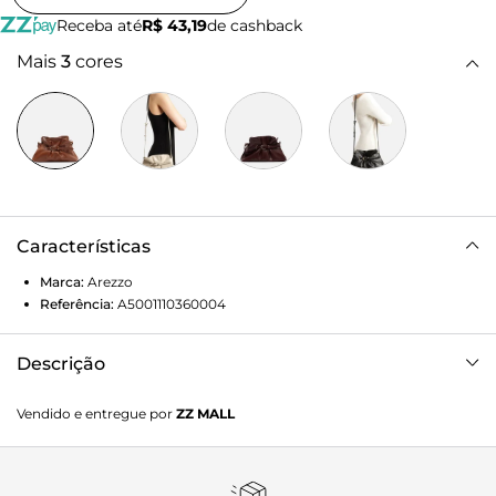
Receba até
R$ 43,19
de cashback
Mais
3
cores
Características
Marca:
Arezzo
Referência:
A5001110360004
Descrição
Bolsa tiracolo feminina média de couro marrom. O
Vendido e entregue por
ZZ MALL
acessório tem formato macio com efeito amassado e
drapeados. Traz alça tiracolo fina regulável e fecho superior
em ímã interno. Possui divisória interna e detalhe frontal
em tira fina transpassada, com fivela metálica e passador