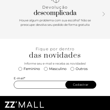
com aplicação geométrica de metal.
Devolução
descomplicada
Houve algum problema com sua escolha? Não se
preocupe: devolva seu pedido de forma gratuita
Fique por dentro
das novidades
Informe seu e-mail e receba as novidades!
Feminino
Masculino
Outros
E-mail*
Cadastrar