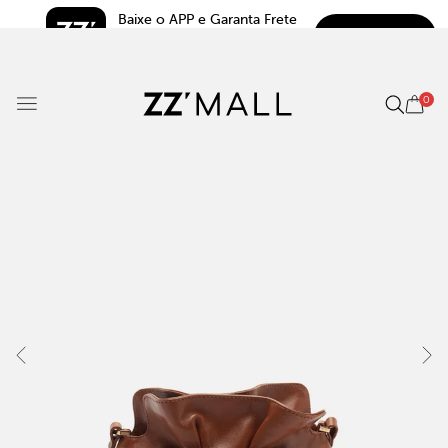
Baixe o APP e Garanta Frete 
BAIXAR
Grátis*
5.0
0