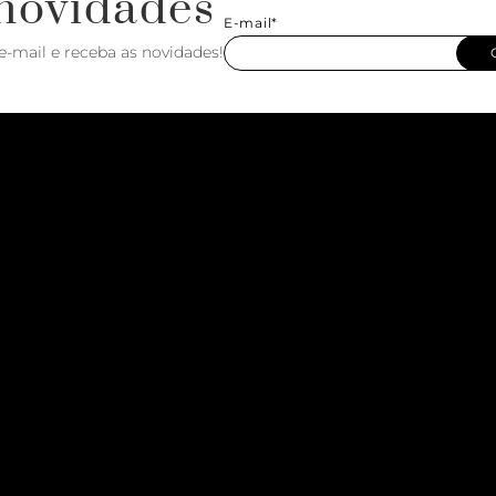
novidades
E-mail*
e-mail e receba as novidades!