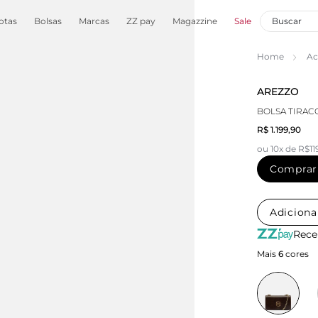
otas
Bolsas
Marcas
ZZ pay
Magazzine
Sale
Home
Ac
AREZZO
BOLSA TIRA
R$ 1.199,90
ou 10x de R$11
Comprar
Adiciona
Rece
Mais
6
cores