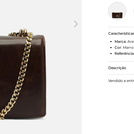
Característica
Marca:
Are
Cor
:
Marr
Referência
Descrição
Bolsa tirac
Vendido e ent
formato est
geométrica n
dourada dupl
Possui fech
além de forr