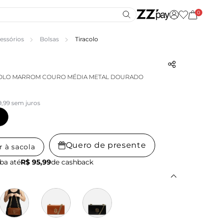
0
essórios
Bolsas
Tiracolo
COLO MARROM COURO MÉDIA METAL DOURADO
9,99 sem juros
Quero de presente
r à sacola
ba até
R$ 95,99
de cashback