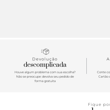
Devolução
A
descomplicada
Houve algum problema com sua escolha?
Conte co
Não se preocupe: devolva seu pedido de
Cartão d
forma gratuita
Fique po