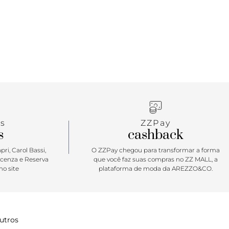
s
ZZPay
s
cashback
ri, Carol Bassi,
O ZZPay chegou para transformar a forma
icenza e Reserva
que você faz suas compras no ZZ MALL, a
o site
plataforma de moda da AREZZO&CO.
utros