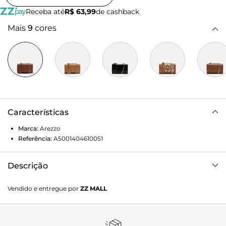
Receba até
R$ 63,99
de cashback
Mais
9
cores
Características
Marca:
Arezzo
Referência:
A5001404610051
Descrição
Bolsa Tiracolo Marrom Couro Abraccio Pequena
Vendido e entregue por
ZZ MALL