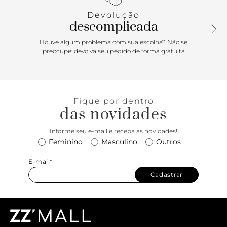
Devolução
descomplicada
Houve algum problema com sua escolha? Não se
preocupe: devolva seu pedido de forma gratuita
Fique por dentro
das novidades
Informe seu e-mail e receba as novidades!
Feminino
Masculino
Outros
E-mail*
Cadastrar