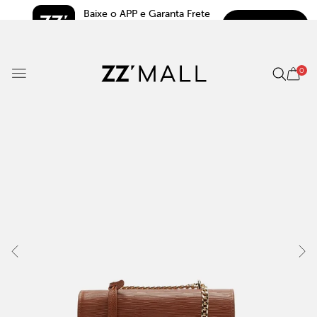
Baixe o APP e Garanta Frete 
BAIXAR
Grátis*
5.0
0