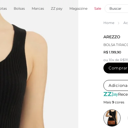
otas
Bolsas
Marcas
ZZ pay
Magazzine
Sale
Home
Ac
AREZZO
BOLSA TIRAC
R$ 1.199,90
ou 10x de R$11
Comprar
Adiciona
Rece
Mais
9
cores