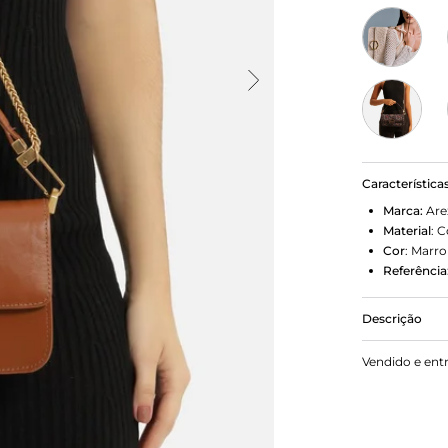
Característica
Marca:
Are
Material
:
C
Cor
:
Marr
Referência
Descrição
Bolsa tirac
Vendido e ent
formato estr
arredondadas
removível e 
imponentes.