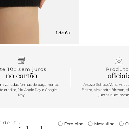
além de tal
formato de 
Apresenta fo
1 de 6
té 10x sem juros
Produto
no cartão
oficiai
m variadas formas de pagamento:
Arezzo, Schutz, Vans, Anacap
e crédito, Pix, Apple Pay e Google
Brizza, Alexandre Birman, V
Pay.
juntas num mesm
r dentro
Feminino
Masculino
O