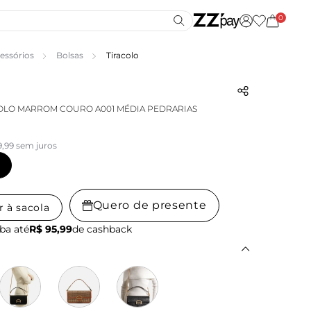
0
essórios
Bolsas
Tiracolo
OLO MARROM COURO A001 MÉDIA PEDRARIAS
9,99 sem juros
Quero de presente
r à sacola
ba até
R$ 95,99
de cashback