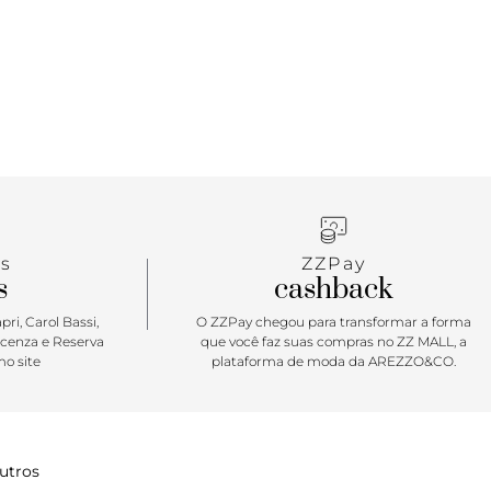
a com detalhe em peça metálica vazada com
A geométrico e aplicação de pedras coloridas.
rro e bolso interno.
s
ZZPay
s
cashback
ri, Carol Bassi,
O ZZPay chegou para transformar a forma
icenza e Reserva
que você faz suas compras no ZZ MALL, a
o site
plataforma de moda da AREZZO&CO.
utros