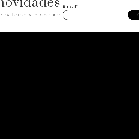
novidades
E-mail*
e-mail e receba as novidades!