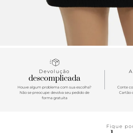
Devolução
A
descomplicada
Houve algum problema com sua escolha?
Conte co
Não se preocupe: devolva seu pedido de
Cartão d
forma gratuita
Fique po