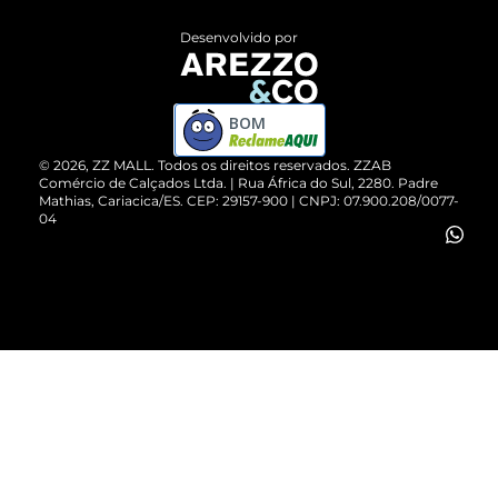
Entrega
ZZ Influ
Desenvolvido por
Devolução do Produto
ZZ MALL é confiável
Compre pelo WhatsApp
ZZPay
BOM
Cartão Presente
©
2026
, ZZ MALL. Todos os direitos reservados.
ZZAB
Comércio de Calçados Ltda. | Rua África do Sul, 2280. Padre
Mathias, Cariacica/ES. CEP: 29157-900 | CNPJ: 07.900.208/0077-
Vendas Corporativas
04