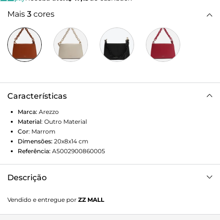
Mais
3
cores
Características
Marca:
Arezzo
Material
:
Outro Material
Cor
:
Marrom
Dimensões:
20x8x14
cm
Referência:
A5002900860005
Descrição
Bolsa Tiracolo Marrom Pequena Corrente Extra
Vendido e entregue por
ZZ MALL