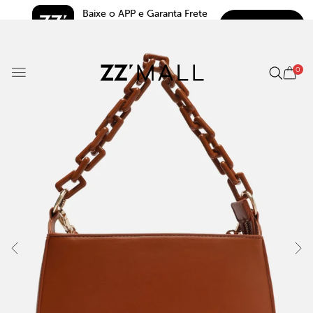
Baixe o APP e Garanta Frete 
BAIXAR
Grátis*
5.0
0