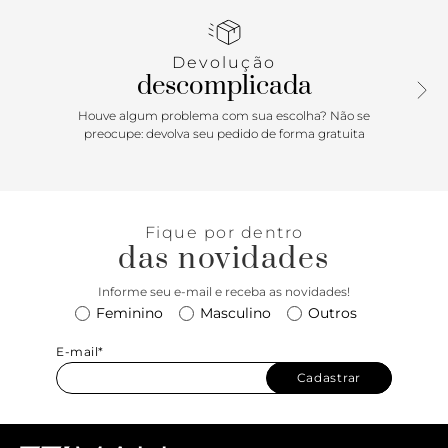
Devolução
descomplicada
Houve algum problema com sua escolha? Não se
preocupe: devolva seu pedido de forma gratuita
Fique por dentro
das novidades
Informe seu e-mail e receba as novidades!
Feminino
Masculino
Outros
E-mail*
Cadastrar