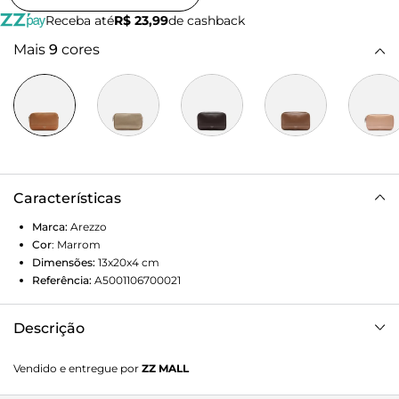
Receba até
R$ 23,99
de cashback
Mais
9
cores
Características
Marca:
Arezzo
Cor
:
Marrom
Dimensões:
13x20x4
cm
Referência:
A5001106700021
Descrição
Bolsa tiracolo pequena marrom. O modelo tem formato
Vendido e entregue por
ZZ MALL
retangular e laterais arredondadas. Traz alça lateral fina
com corrente e fecho superior em zíper. Com detalhe