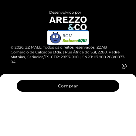
Políticas de Privacidade
Entrega
ZZ Influ
Desenvolvido por
Devolução do Produto
ZZ MALL é confiável
Compre pelo WhatsApp
ZZPay
BOM
Cartão Presente
©
2026
, ZZ MALL. Todos os direitos reservados.
ZZAB
Comércio de Calçados Ltda. | Rua África do Sul, 2280. Padre
Mathias, Cariacica/ES. CEP: 29157-900 | CNPJ: 07.900.208/0077-
Vendas Corporativas
04
Comprar