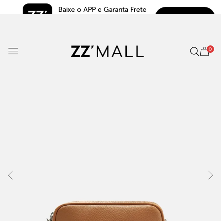
Baixe o APP e Garanta Frete 
BAIXAR
Grátis*
5.0
0