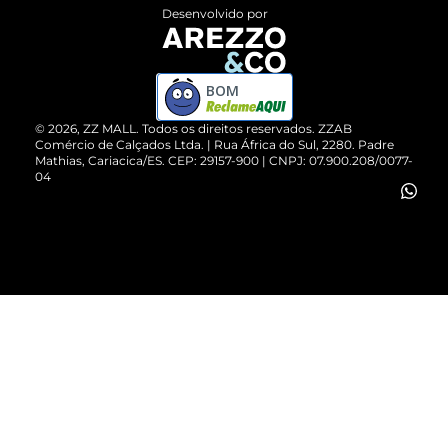
Entrega
ZZ Influ
Desenvolvido por
Devolução do Produto
ZZ MALL é confiável
Compre pelo WhatsApp
ZZPay
BOM
Cartão Presente
©
2026
, ZZ MALL. Todos os direitos reservados.
ZZAB
Comércio de Calçados Ltda. | Rua África do Sul, 2280. Padre
Mathias, Cariacica/ES. CEP: 29157-900 | CNPJ: 07.900.208/0077-
Vendas Corporativas
04