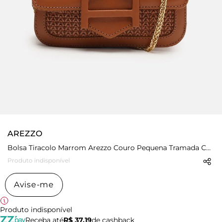
AREZZO
Bolsa Tiracolo Marrom Arezzo Couro Pequena Tramada Corrente
Produto indisponível
Avise-me
Produto indisponível
Receba até
R$ 37,19
de cashback