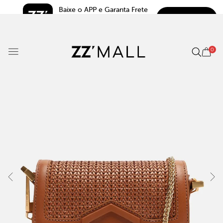
Baixe o APP e Garanta Frete 
BAIXAR
Grátis*
5.0
0