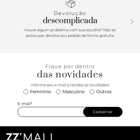
com imã interno e detalhe geométrico e vazado.
Devolução
descomplicada
Houve algum problema com sua escolha? Não se
preocupe: devolva seu pedido de forma gratuita
Fique por dentro
das novidades
Informe seu e-mail e receba as novidades!
Feminino
Masculino
Outros
E-mail*
Cadastrar