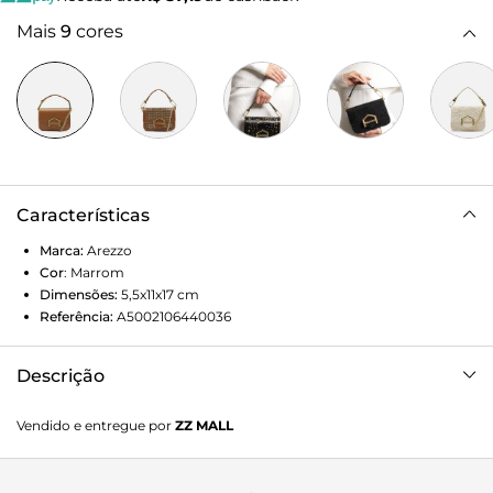
Mais
9
cores
Características
Marca:
Arezzo
Cor
:
Marrom
Dimensões:
5,5x11x17
cm
Referência:
A5002106440036
Descrição
Bolsa tiracolo pequena de couro marrom. O modelo tem
Vendido e entregue por
ZZ MALL
formato estruturado e quadrado, laterais arredondadas e
capas tramadas. Traz alça lateral em tira removível, presa
por metais imponentes. Possui fecho em tampo frontal