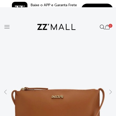
Baixe o APP e Garanta Frete 
BAIXAR
Grátis*
5.0
0