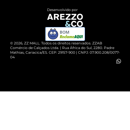
Entrega
ZZ Influ
Desenvolvido por
Devolução do Produto
ZZ MALL é confiável
Compre pelo WhatsApp
ZZPay
BOM
Cartão Presente
©
2026
, ZZ MALL. Todos os direitos reservados.
ZZAB
Comércio de Calçados Ltda. | Rua África do Sul, 2280. Padre
Mathias, Cariacica/ES. CEP: 29157-900 | CNPJ: 07.900.208/0077-
Vendas Corporativas
04