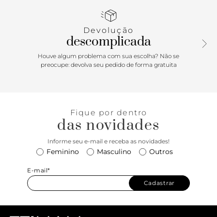
Porque Apostar: Moderna e minimalista, a tiracolo é a
escolha ideal para acompanhar a rotina. Compacta, garante
Devolução
versatilidade e destaca ainda uma cartela atemporal. A dica
descomplicada
é apostar em alfaiataria e papete para um visual descolado
e elegante ou jeans, camiseta e sneaker para um mood
Houve algum problema com sua escolha? Não se
despojado na medida.
preocupe: devolva seu pedido de forma gratuita
Fique por dentro
das novidades
Informe seu e-mail e receba as novidades!
Feminino
Masculino
Outros
E-mail*
Cadastrar