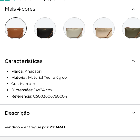
Mais
4
cores
Características
Marca:
Anacapri
Material
:
Material Tecnológico
Cor
:
Marrom
Dimensões:
14x24
cm
Referência:
C5003000790004
Descrição
A bolsa tiracolo Anacapri de tamanho pequeno marrom é
Vendido e entregue por
ZZ MALL
estruturada e com alça lateral regulável. Feita em material
similar ao couro, com shape flat e fecho em zíper.