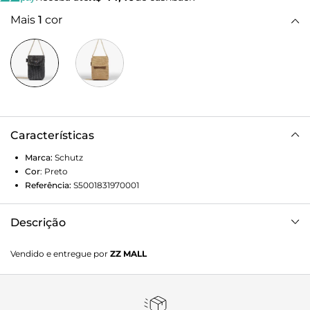
Mais
1
cor
Características
Marca:
Schutz
Cor
:
Preto
Referência:
S5001831970001
Descrição
Trazendo a leveza e elegância que a estação pede, essa
Vendido e entregue por
ZZ MALL
bolsa feminina se destaca por sua construção em malha
vazada com cristais. Trendy e glam, traz ainda o detalhe da
etiqueta de metal com gravação Schutz. Sabe aquela bolsa
preta coringa com um "algo a mais"? É essa! Comprimento