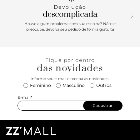
da alça tiracolo: 50 cm | Largura da alça tiracolo: 0,5 cm.
Devolução
descomplicada
Houve algum problema com sua escolha? Não se
preocupe: devolva seu pedido de forma gratuita
Fique por dentro
das novidades
Informe seu e-mail e receba as novidades!
Feminino
Masculino
Outros
E-mail*
Cadastrar