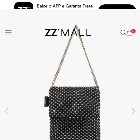
Baixe o APP e Garanta Frete 
BAIXAR
Grátis*
5.0
0