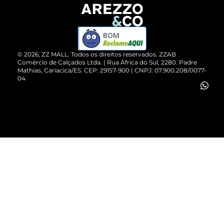
Devolução do Produto
ZZ MALL é confiável
Compre pelo WhatsApp
ZZPay
BOM
Cartão Presente
©
2026
, ZZ MALL. Todos os direitos reservados.
ZZAB
Comércio de Calçados Ltda. | Rua África do Sul, 2280. Padre
Mathias, Cariacica/ES. CEP: 29157-900 | CNPJ: 07.900.208/0077-
Vendas Corporativas
04