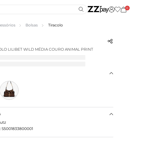
0
essórios
Bolsas
Tiracolo
OLO LILIBET WILD MÉDIA COURO ANIMAL PRINT
s
utz
:
S5001833800001