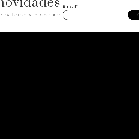
novidades
E-mail*
e-mail e receba as novidades!