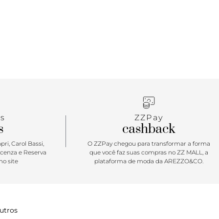
s
ZZPay
s
cashback
ri, Carol Bassi,
O ZZPay chegou para transformar a forma
icenza e Reserva
que você faz suas compras no ZZ MALL, a
o site
plataforma de moda da AREZZO&CO.
utros