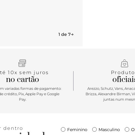
1 de 7
té 10x sem juros
Produto
no cartão
oficiai
m variadas formas de pagamento:
Arezzo, Schutz, Vans, Anacap
e crédito, Pix, Apple Pay e Google
Brizza, Alexandre Birman, V
Pay.
juntas num mesm
r dentro
Feminino
Masculino
O