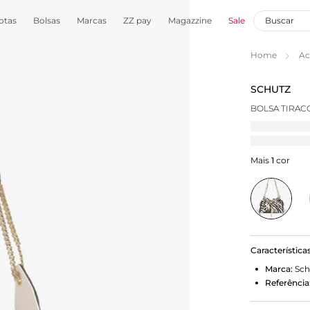
otas
Bolsas
Marcas
ZZ pay
Magazzine
Sale
Home
Ac
SCHUTZ
BOLSA TIRAC
Mais
1
cor
Característica
Marca:
Sch
Referência