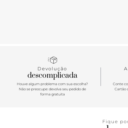
Devolução
A
descomplicada
Houve algum problema com sua escolha?
Conte co
Não se preocupe: devolva seu pedido de
Cartão d
forma gratuita
Fique po