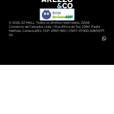
Devolução do Produto
ZZ MALL é confiável
Compre pelo WhatsApp
ZZPay
BOM
Cartão Presente
©
2026
, ZZ MALL. Todos os direitos reservados.
ZZAB
Comércio de Calçados Ltda. | Rua África do Sul, 2280. Padre
Mathias, Cariacica/ES. CEP: 29157-900 | CNPJ: 07.900.208/0077-
Vendas Corporativas
04