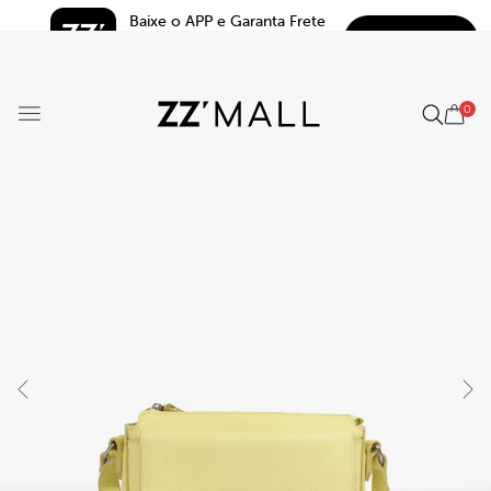
Baixe o APP e Garanta Frete 
BAIXAR
Grátis*
5.0
0