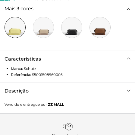
Mais
3
cores
Características
Marca:
Schutz
Referência:
S5001508960005
Descrição
Essa bolsa tiracolo verde neon em couro se destaca por seu
Vendido e entregue por
ZZ MALL
visual trendy e versátil! Compacta, mas com ótimo espaço
interno, ela conta com fechamento por zíper e a
praticidade dos bolsos na parte frontal e traseira, perfeitos
para manter seus itens sempre à mão. Vai ser aquele
modelo perfeito para te acompanhar em todos os