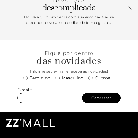
Devolução
momentos! Comprimento da alça: 55cm | Largura da alça:
descomplicada
2cm
Houve algum problema com sua escolha? Não se
preocupe: devolva seu pedido de forma gratuita
Fique por dentro
das novidades
Informe seu e-mail e receba as novidades!
Feminino
Masculino
Outros
E-mail*
Cadastrar