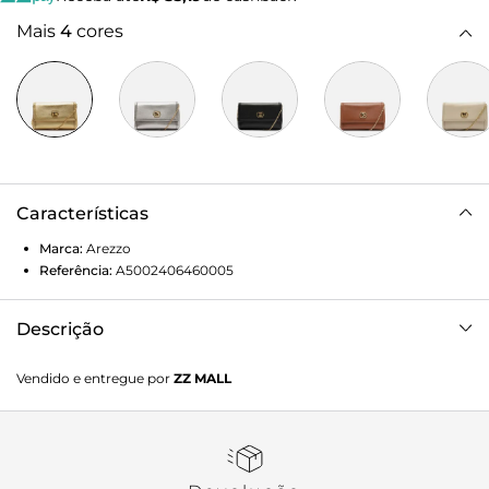
Mais
4
cores
Características
Marca:
Arezzo
Referência:
A5002406460005
Descrição
Bolsa tiracolo média dourada em couro. O acessório tem
Vendido e entregue por
ZZ MALL
formato estruturado e acabamento texturizado, além de
moldura. Traz fecho frontal em tampo com peça de metal e
alça em corrente metálica fina removível. Com divisória
interna.