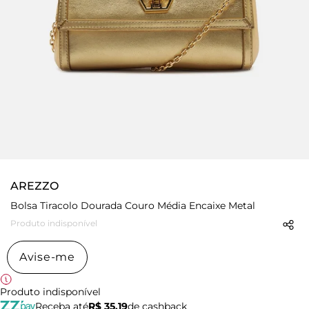
AREZZO
Bolsa Tiracolo Dourada Couro Média Encaixe Metal
Produto indisponível
Avise-me
Produto indisponível
Receba até
R$ 35,19
de cashback