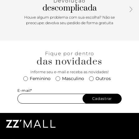
Devolução
descomplicada
Houve algum problema com sua escolha? Não se
preocupe: devolva seu pedido de forma gratuita
Fique por dentro
das novidades
Informe seu e-mail e receba as novidades!
Feminino
Masculino
Outros
E-mail*
Cadastrar