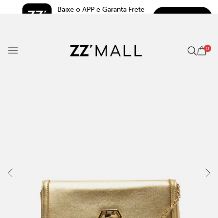
Baixe o APP e Garanta Frete 
BAIXAR
Grátis*
5.0
0