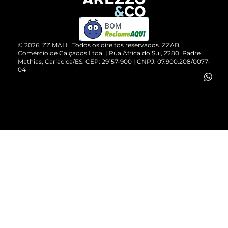
Devolução do Produto
ZZ MALL é confiável
Compre pelo WhatsApp
ZZPay
BOM
Cartão Presente
©
2026
, ZZ MALL. Todos os direitos reservados.
ZZAB
Comércio de Calçados Ltda. | Rua África do Sul, 2280. Padre
Mathias, Cariacica/ES. CEP: 29157-900 | CNPJ: 07.900.208/0077-
Vendas Corporativas
04