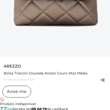
AREZZO
Bolsa Tiracolo Dourada Arezzo Couro Mizz Média
Produto indisponível
Avise-me
Produto indisponível
Receba até
R$ 68,79
de cashback