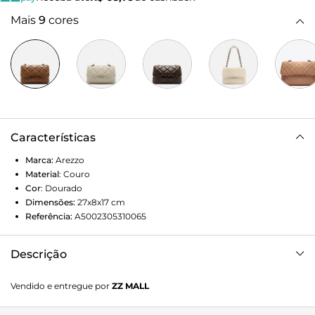
Mais
9
cores
Características
Marca:
Arezzo
Material
:
Couro
Cor
:
Dourado
Dimensões:
27x8x17
cm
Referência:
A5002305310065
Descrição
Bolsa tiracolo média de couro dourada. O modelo tem
Vendido e entregue por
ZZ MALL
formato estruturado, capa frontal e tampo com costuras
em matelassê bombadas e inscrição discreta do nome da