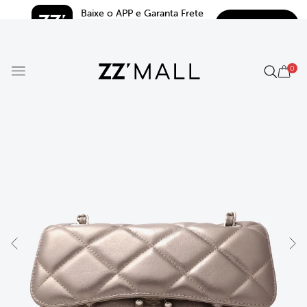
Baixe o APP e Garanta Frete 
BAIXAR
Grátis*
5.0
0