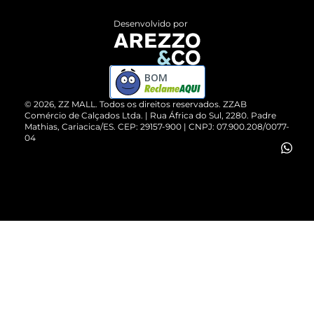
Entrega
ZZ Influ
Desenvolvido por
Devolução do Produto
ZZ MALL é confiável
Compre pelo WhatsApp
ZZPay
BOM
Cartão Presente
©
2026
, ZZ MALL. Todos os direitos reservados.
ZZAB
Comércio de Calçados Ltda. | Rua África do Sul, 2280. Padre
Mathias, Cariacica/ES. CEP: 29157-900 | CNPJ: 07.900.208/0077-
Vendas Corporativas
04