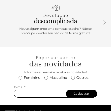
marca, além de capa traseira lisa. Traz alça em corrente
metálica dupla com tiras de couro entrelaçadas e
ombreiras, presa à bolsa na parte superior por metais
Devolução
vazados. Possui fecho em tampo frontal e encaixe em peça
descomplicada
metálica. Com forro e divisória interna.
Houve algum problema com sua escolha? Não se
preocupe: devolva seu pedido de forma gratuita
Fique por dentro
das novidades
Informe seu e-mail e receba as novidades!
Feminino
Masculino
Outros
E-mail*
Cadastrar