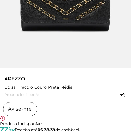
AREZZO
Bolsa Tiracolo Couro Preta Média
Produto indisponível
Avise-me
Produto indisponível
Receba até
R$ 38,39
de cashback