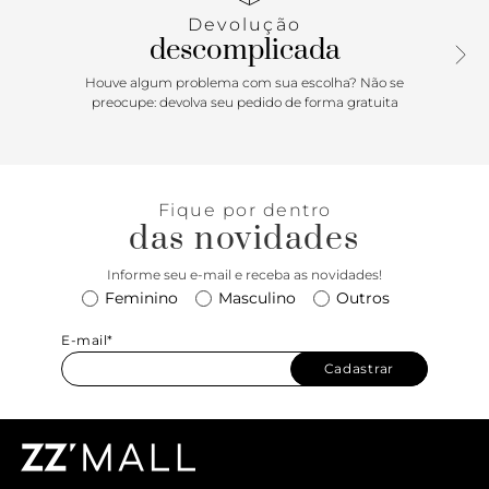
Devolução
descomplicada
Houve algum problema com sua escolha? Não se
preocupe: devolva seu pedido de forma gratuita
Fique por dentro
das novidades
Informe seu e-mail e receba as novidades!
Feminino
Masculino
Outros
E-mail*
Cadastrar