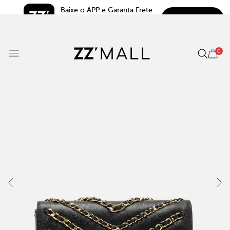
Baixe o APP e Garanta Frete 
BAIXAR
Grátis*
5.0
0