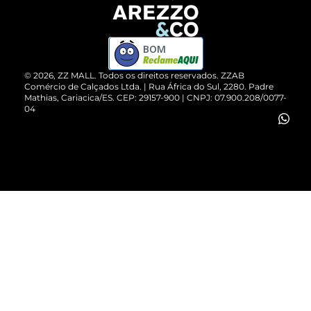
Devolução do Produto
ZZ MALL é confiável
Compre pelo WhatsApp
ZZPay
BOM
Cartão Presente
©
2026
, ZZ MALL. Todos os direitos reservados.
ZZAB
Comércio de Calçados Ltda. | Rua África do Sul, 2280. Padre
Mathias, Cariacica/ES. CEP: 29157-900 | CNPJ: 07.900.208/0077-
Vendas Corporativas
04