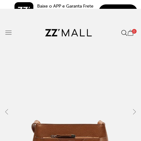
Baixe o APP e Garanta Frete 
BAIXAR
Grátis*
5.0
0