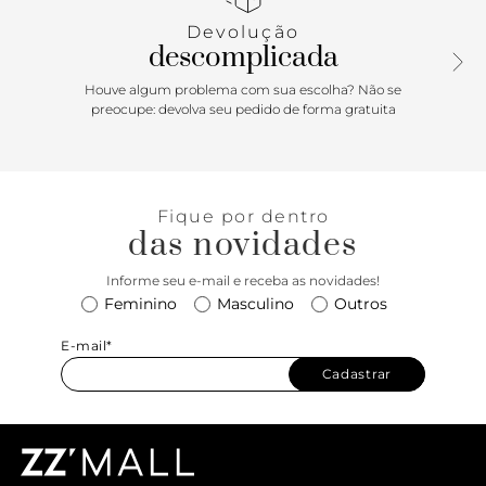
inscrição do nome da marca.
Devolução
descomplicada
Houve algum problema com sua escolha? Não se
preocupe: devolva seu pedido de forma gratuita
Fique por dentro
das novidades
Informe seu e-mail e receba as novidades!
Feminino
Masculino
Outros
E-mail*
Cadastrar