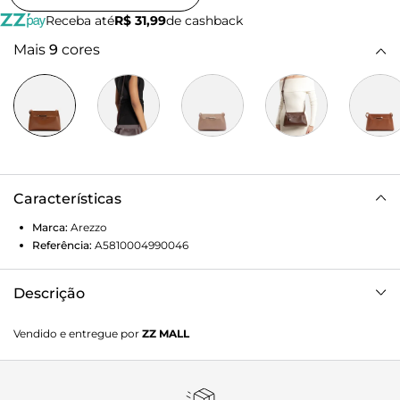
Receba até
R$ 31,99
de cashback
Mais
9
cores
Características
Marca:
Arezzo
Referência:
A5810004990046
Descrição
Bolsa tiracolo pequena marrom. O acessório tem formato
Vendido e entregue por
ZZ MALL
estruturado, laterais arredondadas e acabamento
texturizado. Traz alça tiracolo longa e fecho superior em
zíper e puxador em tira. Com bolso externo frontal, que
acompanha pouch removível com zíper e puxador, além de