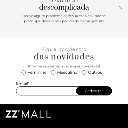
Devolução
Aposte! Comprimento da alça: 55 cm | Largura da alça: 1,3
descomplicada
cm
Houve algum problema com sua escolha? Não se
preocupe: devolva seu pedido de forma gratuita
Fique por dentro
das novidades
Informe seu e-mail e receba as novidades!
Feminino
Masculino
Outros
E-mail*
Cadastrar