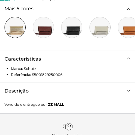
Mais
5
cores
Características
Marca:
Schutz
Referência:
S5001829250006
Descrição
Com tamanho perfeito para te acompanhar nas mais
Vendido e entregue por
ZZ MALL
variadas ocasiões, essa bolsa tiracolo dourada é daqueles
modelos versáteis e estilosos que combinam com tudo!
Além da praticidade do bolso frontal, tem fechamento de
ímã e alça longa com regulagem. O detalhe de tira nas
laterais deixa essa bolsa glam ainda mais charmosa.