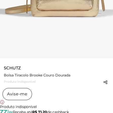
SCHUTZ
Bolsa Tiracolo Brooke Couro Dourada
Produto indisponível
Avise-me
Produto indisponível
Receba até
R$ 71,20
de cashback