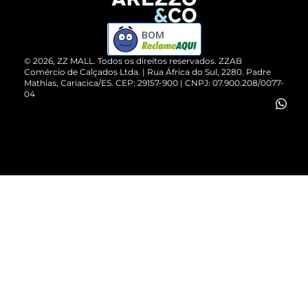
Devolução do Produto
ZZ MALL é confiável
Compre pelo WhatsApp
ZZPay
BOM
Cartão Presente
©
2026
, ZZ MALL. Todos os direitos reservados.
ZZAB
Comércio de Calçados Ltda. | Rua África do Sul, 2280. Padre
Mathias, Cariacica/ES. CEP: 29157-900 | CNPJ: 07.900.208/0077-
Vendas Corporativas
04