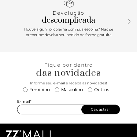
corrente, também removível. Possui fecho em tampo
frontal com imã interno e detalhe geométrico e vazado.
Devolução
Acompanha necessaire interna na cor da bolsa.
descomplicada
Houve algum problema com sua escolha? Não se
preocupe: devolva seu pedido de forma gratuita
Fique por dentro
das novidades
Informe seu e-mail e receba as novidades!
Feminino
Masculino
Outros
E-mail*
Cadastrar