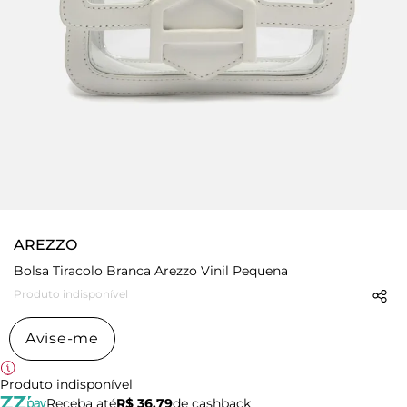
AREZZO
Bolsa Tiracolo Branca Arezzo Vinil Pequena
Produto indisponível
Avise-me
Produto indisponível
Receba até
R$ 36,79
de cashback