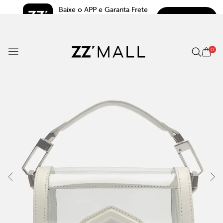
Baixe o APP e Garanta Frete 
BAIXAR
Grátis*
5.0
0