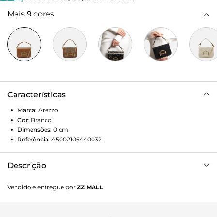
Mais
9
cores
Características
Marca:
Arezzo
Cor
:
Branco
Dimensões:
0
cm
Referência:
A5002106440032
Descrição
Bolsa tiracolo pequena em vinil transparente com contorno
Vendido e entregue por
ZZ MALL
em couro branco. O modelo tem formato estruturado e
alongado e laterais arredondadas. Traz alça de mão em tira
removível, presa por metais imponentes, e alça lateral em