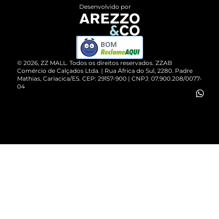
Entrega
ZZ Influ
Desenvolvido por
Devolução do Produto
ZZ MALL é confiável
Compre pelo WhatsApp
ZZPay
BOM
Cartão Presente
©
2026
, ZZ MALL. Todos os direitos reservados.
ZZAB
Comércio de Calçados Ltda. | Rua África do Sul, 2280. Padre
Mathias, Cariacica/ES. CEP: 29157-900 | CNPJ: 07.900.208/0077-
Vendas Corporativas
04